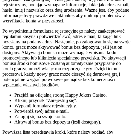
rejestracyjny, podając wymagane informacje, takie jak adres e-mail,
hasło, imię i nazwisko oraz datę urodzenia. Ważne jest, aby podane
informacje były prawdziwe i aktualne, aby uniknąć problemów z
weryfikacją konta w przyszłości.
Po wypełnieniu formularza rejestracyjnego należy zaakceptować
regulamin kasyna i potwierdzić swój adres e-mail, klikając link
przesłany na podany adres. Następnie, po zalogowaniu się na swoje
konto, gracz może aktywować bonus bez depozytu, jeśli jest on
dostępny. Aktywacja bonusu może wymagać wpisania kodu
promocyjnego lub kliknięcia specjalnego przycisku. Po aktywacji
bonusu środki bonusowe zostaną automatycznie przypisane do
konta gracza, umożliwiając mu rozpoczęcie gry. Dzięki temu
procesowi, każdy nowy gracz może cieszyć się darmową grą i
potencjalnie wygrać prawdziwe pieniądze bez konieczności
wpłacania własnych środków.
Przejdź na oficjalną stronę Happy Jokers Casino.
Kliknij przycisk "Zarejestruj się".
Wypełnij formularz rejestracyjny.
Potwierdź swój adres e-mail.
Zaloguj się na swoje konto.
Aktywuj bonus bez depozytu (jeśli dostępny).
Powyższa lista przedstawia kroki, które należy podjąć, aby