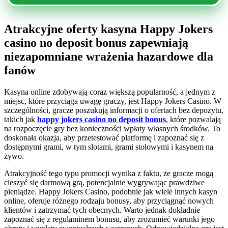
Atrakcyjne oferty kasyna Happy Jokers
casino no deposit bonus zapewniają
niezapomniane wrażenia hazardowe dla
fanów
Kasyna online zdobywają coraz większą popularność, a jednym z
miejsc, które przyciąga uwagę graczy, jest Happy Jokers Casino. W
szczególności, gracze poszukują informacji o ofertach bez depozytu,
takich jak
happy jokers casino no deposit bonus
, które pozwalają
na rozpoczęcie gry bez konieczności wpłaty własnych środków. To
doskonała okazja, aby przetestować platformę i zapoznać się z
dostępnymi grami, w tym slotami, grami stołowymi i kasynem na
żywo.
Atrakcyjność tego typu promocji wynika z faktu, że gracze mogą
cieszyć się darmową grą, potencjalnie wygrywając prawdziwe
pieniądze. Happy Jokers Casino, podobnie jak wiele innych kasyn
online, oferuje różnego rodzaju bonusy, aby przyciągnąć nowych
klientów i zatrzymać tych obecnych. Warto jednak dokładnie
zapoznać się z regulaminem bonusu, aby zrozumieć warunki jego