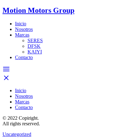
Motion Motors Group
Inicio
Nosotros
Marcas
SERES
DFSK
KAIYI
Contacto
Inicio
Nosotros
Marcas
Contacto
© 2022 Copiright.
All rights reserved.
Uncategorized