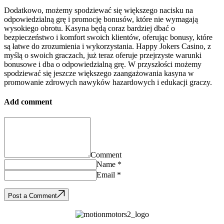
Dodatkowo, możemy spodziewać się większego nacisku na
odpowiedzialną grę i promocję bonusów, które nie wymagają
wysokiego obrotu. Kasyna będą coraz bardziej dbać o
bezpieczeństwo i komfort swoich klientów, oferując bonusy, które
są łatwe do zrozumienia i wykorzystania. Happy Jokers Casino, z
myślą o swoich graczach, już teraz oferuje przejrzyste warunki
bonusowe i dba o odpowiedzialną grę. W przyszłości możemy
spodziewać się jeszcze większego zaangażowania kasyna w
promowanie zdrowych nawyków hazardowych i edukacji graczy.
Add comment
Comment
Name *
Email *
Post a Comment