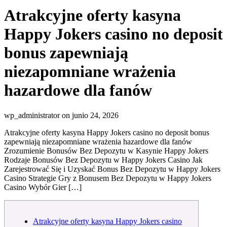
Atrakcyjne oferty kasyna
Happy Jokers casino no deposit
bonus zapewniają
niezapomniane wrażenia
hazardowe dla fanów
wp_administrator on junio 24, 2026
Atrakcyjne oferty kasyna Happy Jokers casino no deposit bonus
zapewniają niezapomniane wrażenia hazardowe dla fanów
Zrozumienie Bonusów Bez Depozytu w Kasynie Happy Jokers
Rodzaje Bonusów Bez Depozytu w Happy Jokers Casino Jak
Zarejestrować Się i Uzyskać Bonus Bez Depozytu w Happy Jokers
Casino Strategie Gry z Bonusem Bez Depozytu w Happy Jokers
Casino Wybór Gier […]
Atrakcyjne oferty kasyna Happy Jokers casino