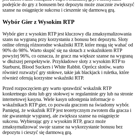
podejście do gry z bonusem bez depozytu może znacznie zwiększyć
szanse na osiągnięcie sukcesu i cieszenie się darmową grą.
Wybór Gier z Wysokim RTP
Wybór gier z wysokim RTP jest kluczowy dla zmaksymalizowania
szans na wygraną przy korzystaniu z bonusu bez depozytu. Sloty
online oferują różnorodne wskaźniki RTP, które mogą się wahać od
90% do 98%. Warto skupić się na slotach z wskaźnikiem RTP
powyżej 96%, co oznacza, że gracz ma większe szanse na wygraną
w dłuższej perspektywie. Przykładowe sloty z wysokim RTP to
Starburst, Blood Suckers i White Rabbit. Oprócz slotów, warto
również rozważyć gry stołowe, takie jak blackjack i ruletka, które
również oferują korzystne wskaźniki RTP.
Przed rozpoczęciem gry warto sprawdzić wskaźnik RTP
konkretnego slotu lub gry stołowej w regulaminie gry lub na stronie
internetowej kasyna. Wiele kasyn udostępnia informacje o
wskaźnikach RTP gier, co pozwala graczom na świadomy wybór.
Pamiętaj, że wskaźnik RTP jest teoretycznym zwrotem dla gracza i
nie gwarantuje wygranej, ale zwiększa szanse na osiągnięcie
sukcesu. Wybierając gry z wysokim RTP, gracz może
zmaksymalizować swoje szanse na wykorzystanie bonusu bez
depozytu i cieszyć się darmową grą.