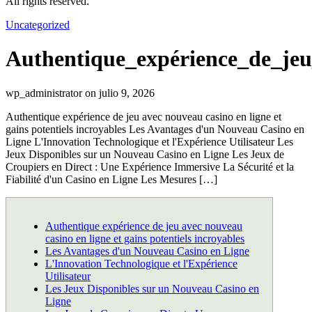
All rights reserved.
Uncategorized
Authentique_expérience_de_jeu
wp_administrator on julio 9, 2026
Authentique expérience de jeu avec nouveau casino en ligne et
gains potentiels incroyables Les Avantages d'un Nouveau Casino en
Ligne L'Innovation Technologique et l'Expérience Utilisateur Les
Jeux Disponibles sur un Nouveau Casino en Ligne Les Jeux de
Croupiers en Direct : Une Expérience Immersive La Sécurité et la
Fiabilité d'un Casino en Ligne Les Mesures […]
Authentique expérience de jeu avec nouveau
casino en ligne et gains potentiels incroyables
Les Avantages d'un Nouveau Casino en Ligne
L'Innovation Technologique et l'Expérience
Utilisateur
Les Jeux Disponibles sur un Nouveau Casino en
Ligne