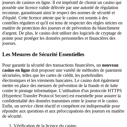
joueurs de casinos en ligne. Il est impératif de choisir un casino qui
possède une licence valide délivrée par une autorité de régulation
reconnue, garantissant ainsi le respect des normes de sécurité et
d'équité. Cette licence atteste que le casino est soumis à des
contrôles réguliers et qu'il est tenu de respecter des règles strictes en
matière de protection des joueurs et de prévention du blanchiment
d'argent. De plus, le casino doit utiliser des logiciels de cryptage de
pointe pour protéger les données personnelles et financières des
joueurs.
Les Mesures de Sécurité Essentielles
Pour garantir la sécurité des transactions financières, un
nouveau
casino en ligne
doit proposer une variété de méthodes de paiement
sécurisées, telles que les cartes de crédit, les portefeuilles
électroniques et les virements bancaires. Le casino doit également
mettre en place des mesures de prévention de la fraude et de lutte
contre le piratage informatique. L'utilisation d'un protocole HTTPS
(Hypertext Transfer Protocol Secure) est essentielle pour assurer la
confidentialité des données transmises entre le joueur et le casino.
Enfin, un service client réactif et compétent est indispensable pour
répondre aux questions et aux préoccupations des joueurs en matière
de sécurité.
Vérification de la licence du casino