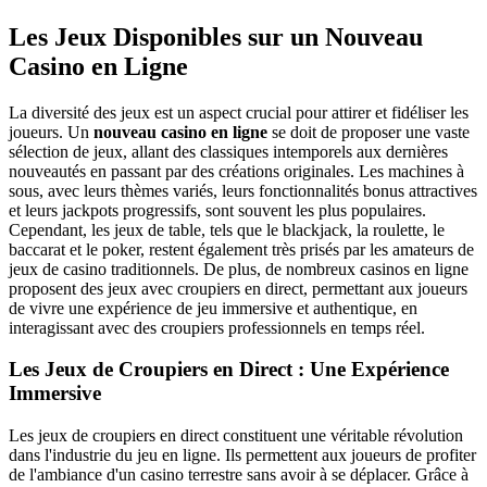
Les Jeux Disponibles sur un Nouveau
Casino en Ligne
La diversité des jeux est un aspect crucial pour attirer et fidéliser les
joueurs. Un
nouveau casino en ligne
se doit de proposer une vaste
sélection de jeux, allant des classiques intemporels aux dernières
nouveautés en passant par des créations originales. Les machines à
sous, avec leurs thèmes variés, leurs fonctionnalités bonus attractives
et leurs jackpots progressifs, sont souvent les plus populaires.
Cependant, les jeux de table, tels que le blackjack, la roulette, le
baccarat et le poker, restent également très prisés par les amateurs de
jeux de casino traditionnels. De plus, de nombreux casinos en ligne
proposent des jeux avec croupiers en direct, permettant aux joueurs
de vivre une expérience de jeu immersive et authentique, en
interagissant avec des croupiers professionnels en temps réel.
Les Jeux de Croupiers en Direct : Une Expérience
Immersive
Les jeux de croupiers en direct constituent une véritable révolution
dans l'industrie du jeu en ligne. Ils permettent aux joueurs de profiter
de l'ambiance d'un casino terrestre sans avoir à se déplacer. Grâce à