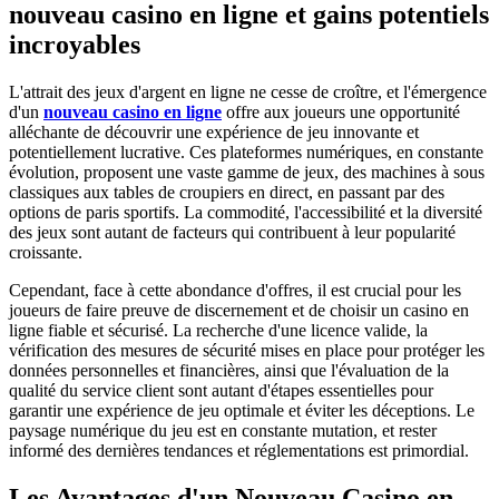
nouveau casino en ligne et gains potentiels
incroyables
L'attrait des jeux d'argent en ligne ne cesse de croître, et l'émergence
d'un
nouveau casino en ligne
offre aux joueurs une opportunité
alléchante de découvrir une expérience de jeu innovante et
potentiellement lucrative. Ces plateformes numériques, en constante
évolution, proposent une vaste gamme de jeux, des machines à sous
classiques aux tables de croupiers en direct, en passant par des
options de paris sportifs. La commodité, l'accessibilité et la diversité
des jeux sont autant de facteurs qui contribuent à leur popularité
croissante.
Cependant, face à cette abondance d'offres, il est crucial pour les
joueurs de faire preuve de discernement et de choisir un casino en
ligne fiable et sécurisé. La recherche d'une licence valide, la
vérification des mesures de sécurité mises en place pour protéger les
données personnelles et financières, ainsi que l'évaluation de la
qualité du service client sont autant d'étapes essentielles pour
garantir une expérience de jeu optimale et éviter les déceptions. Le
paysage numérique du jeu est en constante mutation, et rester
informé des dernières tendances et réglementations est primordial.
Les Avantages d'un Nouveau Casino en