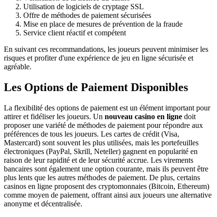
Utilisation de logiciels de cryptage SSL
Offre de méthodes de paiement sécurisées
Mise en place de mesures de prévention de la fraude
Service client réactif et compétent
En suivant ces recommandations, les joueurs peuvent minimiser les
risques et profiter d'une expérience de jeu en ligne sécurisée et
agréable.
Les Options de Paiement Disponibles
La flexibilité des options de paiement est un élément important pour
attirer et fidéliser les joueurs. Un
nouveau casino en ligne
doit
proposer une variété de méthodes de paiement pour répondre aux
préférences de tous les joueurs. Les cartes de crédit (Visa,
Mastercard) sont souvent les plus utilisées, mais les portefeuilles
électroniques (PayPal, Skrill, Neteller) gagnent en popularité en
raison de leur rapidité et de leur sécurité accrue. Les virements
bancaires sont également une option courante, mais ils peuvent être
plus lents que les autres méthodes de paiement. De plus, certains
casinos en ligne proposent des cryptomonnaies (Bitcoin, Ethereum)
comme moyen de paiement, offrant ainsi aux joueurs une alternative
anonyme et décentralisée.