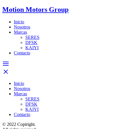
Motion Motors Group
Inicio
Nosotros
Marcas
SERES
DFSK
KAIYI
Contacto
Inicio
Nosotros
Marcas
SERES
DFSK
KAIYI
Contacto
© 2022 Copiright.