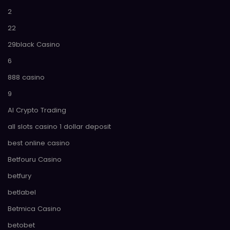
2
22
29black Casino
6
888 casino
9
AI Crypto Trading
all slots casino 1 dollar deposit
best online casino
Betfouru Casino
betfury
betlabel
Betmica Casino
betobet