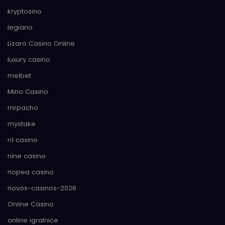
kryptosino
legiano
Lizaro Casino Online
luxury casino
melbet
Mino Casino
mrpacho
mystake
n1 casino
nine casino
nopea casino
novos-casinos-2026
Online Casino
online igralnice