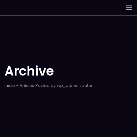
Archive
Inicio
-
Articles Posted by wp_administrator