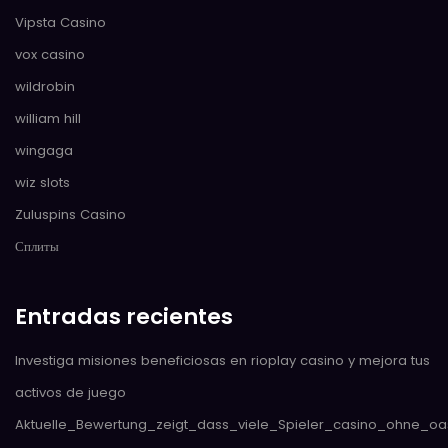
Vipsta Casino
vox casino
wildrobin
william hill
wingaga
wiz slots
Zuluspins Casino
Сплиты
Entradas recientes
Investiga misiones beneficiosas en rioplay casino y mejora tus
activos de juego
Aktuelle_Bewertung_zeigt_dass_viele_Spieler_casino_ohne_o