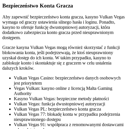
Bezpieczeństwo Konta Gracza
Aby zapewnić bezpieczeństwo konta gracza, kasyno Vulkan Vegas
wymaga od graczy ustawienia silnego hasła i loginu. Ponadto,
kasyno to oferuje funkcję dwustopniowej autoryzacji, która
dodatkowo zabezpiecza konto gracza przed nieuprawnionym
dostępem.
Gracze kasyna Vulkan Vegas mogą również skorzystać z funkcji
blokowania konta, jeśli podejrzewają, że ktoś nieuprawniony
uzyskał dostęp do ich konta. W takim przypadku, kasyno to
zablokuje konto i skontaktuje się z graczem w celu ustalenia
dalszych kroków.
Vulkan Vegas Casino: bezpieczeństwo danych osobowych
jest priorytetem
Vegas Vulkan: kasyno online z licencją Malta Gaming
Authority
Kasyno Vulkan Vegas: bezpieczne metody płatności
Vulkan Vegas: funkcja dwustopniowej autoryzacji
Vulkan Vegas PL: bezpieczeństwo konta gracza
Vulkan Vegas 77: blokadę konta w przypadku podejrzenia
nieuprawnionego dostępu
Vulkan Vegas 91: współpraca z renomowanymi dostawcami