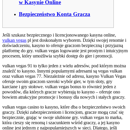
w Kasynie Online
Bezpieczeństwo Konta Gracza
Jeśli szukasz bezpiecznego i licencjonowanego kasyna online,
vulkan vegas
pl jest doskonałym wyborem. Dzięki swojej renomie i
doświadczeniu, kasyno to oferuje graczom bezpieczną i przyjazną
platformę do gry. vulkan vegas logowanie jest prostym i intuicyjnym
procesem, który umożliwia szybki dostęp do gier i promocji.
vulkan vegas 91 to tylko jeden z wielu adresów, pod którym można
znaleźć to kasyno. Innymi popularnymi adresami są vegas vulkan
oraz vulkan vegas 77. Niezależnie od adresu, kasyno Vulkan Vegas
oferuje swoim graczom szeroki wybór gier, w tym sloty, gry
karciane i gry stołowe. vulkan vegas bonus to również jeden z
powodów, dla których gracze wybierają to kasyno – oferuje ono
bowiem atrakcyjne promocje i bonusy dla nowych i stałych graczy.
vulkan vegas casino to kasyno, które dba o bezpieczeństwo swoich
graczy. Dzięki zabezpieczeniom i licencjom, gracze mogą czuć się
bezpiecznie, grając w swoje ulubione gry. vulkan vegas to marka,
która cieszy się renomą i szacunkiem wśród graczy, a jej kasyno
online jest jednym z najpopularniejszych w sieci. Dlatego, jeśli