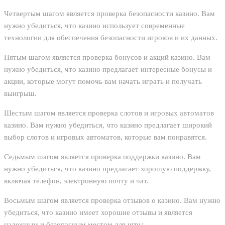
Четвертым шагом является проверка безопасности казино. Вам
нужно убедиться, что казино использует современные
технологии для обеспечения безопасности игроков и их данных.
Пятым шагом является проверка бонусов и акций казино. Вам
нужно убедиться, что казино предлагает интересные бонусы и
акции, которые могут помочь вам начать играть и получать
выигрыш.
Шестым шагом является проверка слотов и игровых автоматов
казино. Вам нужно убедиться, что казино предлагает широкий
выбор слотов и игровых автоматов, которые вам понравятся.
Седьмым шагом является проверка поддержки казино. Вам
нужно убедиться, что казино предлагает хорошую поддержку,
включая телефон, электронную почту и чат.
Восьмым шагом является проверка отзывов о казино. Вам нужно
убедиться, что казино имеет хорошие отзывы и является
надежным и безопасным местом для игры.