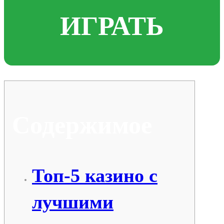
ИГРАТЬ
Содержимое
Топ-5 казино с
лучшими