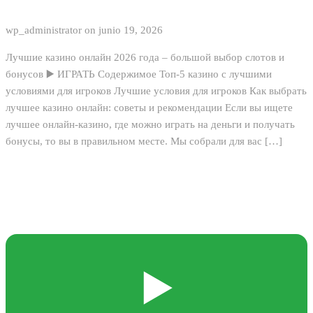
wp_administrator on junio 19, 2026
Лучшие казино онлайн 2026 года – большой выбор слотов и
бонусов ▶️ ИГРАТЬ Содержимое Топ-5 казино с лучшими
условиями для игроков Лучшие условия для игроков Как выбрать
лучшее казино онлайн: советы и рекомендации Если вы ищете
лучшее онлайн-казино, где можно играть на деньги и получать
бонусы, то вы в правильном месте. Мы собрали для вас […]
Лучшие казино онлайн 2026 года –
большой выбор слотов и бонусов
▶️