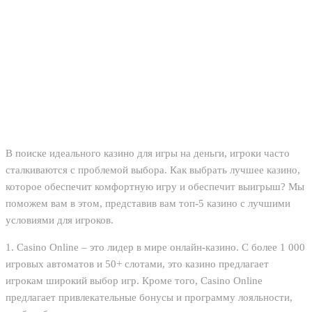
лучшими
условиями для
игроков
В поиске идеального казино для игры на деньги, игроки часто
сталкиваются с проблемой выбора. Как выбрать лучшее казино,
которое обеспечит комфортную игру и обеспечит выигрыш? Мы
поможем вам в этом, представив вам топ-5 казино с лучшими
условиями для игроков.
1. Casino Online – это лидер в мире онлайн-казино. С более 1 000
игровых автоматов и 50+ слотами, это казино предлагает
игрокам широкий выбор игр. Кроме того, Casino Online
предлагает привлекательные бонусы и программу лояльности,