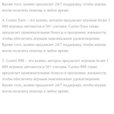
Кроме того, казино предлагает 24/7 поддержку, чтобы игроки
могли получить помощь в любое время.
4. Casino Euro – это казино, которое предлагает игрокам более 1
000 игровых автоматов и 50+ слотами. Casino Euro также
предлагает привлекательные бонусы и программу лояльности,
чтобы обеспечить игрокам максимальное удовлетворение.
Кроме того, казино предлагает 24/7 поддержку, чтобы игроки
могли получить помощь в любое время.
5. Casino 888 – это казино, которое предлагает игрокам более 1
000 игровых автоматов и 50+ слотами. Casino 888 также
предлагает привлекательные бонусы и программу лояльности,
чтобы обеспечить игрокам максимальное удовлетворение.
Кроме того, казино предлагает 24/7 поддержку, чтобы игроки
могли получить помощь в любое время.
Как выбрать