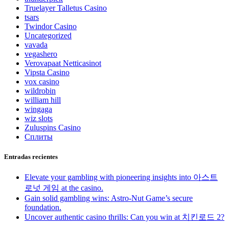
Truelayer Talletus Casino
tsars
Twindor Casino
Uncategorized
vavada
vegashero
Verovapaat Netticasinot
Vipsta Casino
vox casino
wildrobin
william hill
wingaga
wiz slots
Zuluspins Casino
Сплиты
Entradas recientes
Elevate your gambling with pioneering insights into 아스트
로넛 게임 at the casino.
Gain solid gambling wins: Astro-Nut Game’s secure
foundation.
Uncover authentic casino thrills: Can you win at 치킨로드 2?