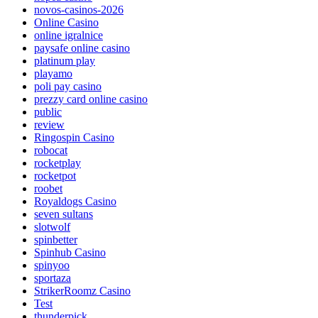
novos-casinos-2026
Online Casino
online igralnice
paysafe online casino
platinum play
playamo
poli pay casino
prezzy card online casino
public
review
Ringospin Casino
robocat
rocketplay
rocketpot
roobet
Royaldogs Casino
seven sultans
slotwolf
spinbetter
Spinhub Casino
spinyoo
sportaza
StrikerRoomz Casino
Test
thunderpick