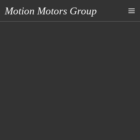
Motion Motors Group