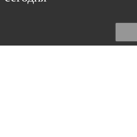
wp_administrator on junio 28, 2026
1win — зеркало