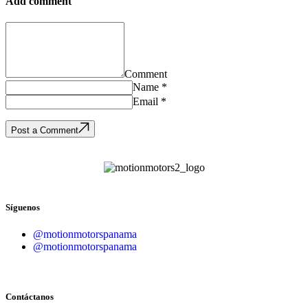
Add comment
Comment
Name *
Email *
Post a Comment
Síguenos
@motionmotorspanama
@motionmotorspanama
Contáctanos