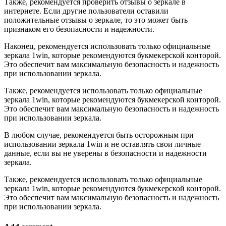
Также, рекомендуется проверить отзывы о зеркале в
интернете. Если другие пользователи оставили
положительные отзывы о зеркале, то это может быть
признаком его безопасности и надежности.
Наконец, рекомендуется использовать только официальные
зеркала 1win, которые рекомендуются букмекерской конторой.
Это обеспечит вам максимальную безопасность и надежность
при использовании зеркала.
Также, рекомендуется использовать только официальные
зеркала 1win, которые рекомендуются букмекерской конторой.
Это обеспечит вам максимальную безопасность и надежность
при использовании зеркала.
В любом случае, рекомендуется быть осторожным при
использовании зеркала 1win и не оставлять свои личные
данные, если вы не уверены в безопасности и надежности
зеркала.
Также, рекомендуется использовать только официальные
зеркала 1win, которые рекомендуются букмекерской конторой.
Это обеспечит вам максимальную безопасность и надежность
при использовании зеркала.