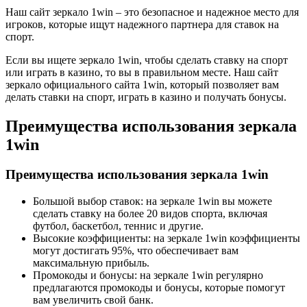
Наш сайт зеркало 1win – это безопасное и надежное место для
игроков, которые ищут надежного партнера для ставок на
спорт.
Если вы ищете зеркало 1win, чтобы сделать ставку на спорт
или играть в казино, то вы в правильном месте. Наш сайт
зеркало официального сайта 1win, который позволяет вам
делать ставки на спорт, играть в казино и получать бонусы.
Преимущества использования зеркала
1win
Преимущества использования зеркала 1win
Большой выбор ставок: на зеркале 1win вы можете
сделать ставку на более 20 видов спорта, включая
футбол, баскетбол, теннис и другие.
Высокие коэффициенты: на зеркале 1win коэффициенты
могут достигать 95%, что обеспечивает вам
максимальную прибыль.
Промокоды и бонусы: на зеркале 1win регулярно
предлагаются промокоды и бонусы, которые помогут
вам увеличить свой банк.