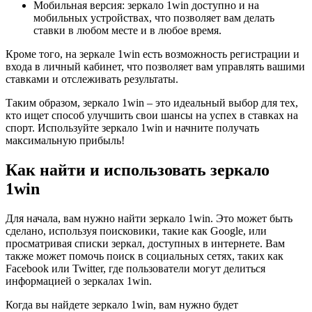
Мобильная версия: зеркало 1win доступно и на
мобильных устройствах, что позволяет вам делать
ставки в любом месте и в любое время.
Кроме того, на зеркале 1win есть возможность регистрации и
входа в личный кабинет, что позволяет вам управлять вашими
ставками и отслеживать результаты.
Таким образом, зеркало 1win – это идеальный выбор для тех,
кто ищет способ улучшить свои шансы на успех в ставках на
спорт. Используйте зеркало 1win и начните получать
максимальную прибыль!
Как найти и использовать зеркало
1win
Для начала, вам нужно найти зеркало 1win. Это может быть
сделано, используя поисковики, такие как Google, или
просматривая списки зеркал, доступных в интернете. Вам
также может помочь поиск в социальных сетях, таких как
Facebook или Twitter, где пользователи могут делиться
информацией о зеркалах 1win.
Когда вы найдете зеркало 1win, вам нужно будет