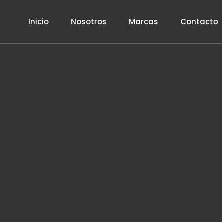
Inicio
Nosotros
Marcas
Contacto