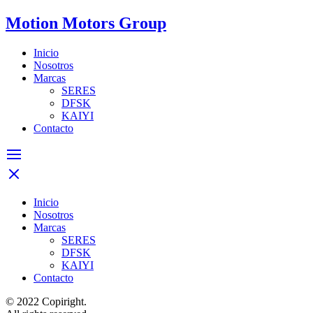
Motion Motors Group
Inicio
Nosotros
Marcas
SERES
DFSK
KAIYI
Contacto
Inicio
Nosotros
Marcas
SERES
DFSK
KAIYI
Contacto
© 2022 Copiright.