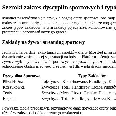
Szeroki zakres dyscyplin sportowych i ty
Mostbet pl
wyróżnia się niezwykle bogatą ofertą sportową, obejmującą
mainstreamowe sporty, jak e-sport, snooker czy darts. Gracze mogą 
zakres typów zakładów, w tym zakłady pojedyncze, kombinowane, sy
preferencji i oczekiwań każdego gracza.
Zakłady na żywo i streaming sportowy
Jednym z najbardziej ekscytujących aspektów oferty
Mostbet pl
są z
dynamicznie zmieniającej się sytuacji na boisku. Platforma oferuje 
żywo z wybranych wydarzeń sportowych, co pozwala graczom na śled
jednocześnie obstawiając jego przebieg, jest dla wielu graczy nieoceni
Dyscyplina Sportowa
Typy Zakładów
Piłka Nożna
Pojedyncze, Kombinowane, Handicapy, Kart
Koszykówka
Zwycięzca, Total, Handicapy, Liczba Punkt
Tenis
Zwycięzca Mecz, Liczba Gemów, Handicap
E-sport
Zwycięzca, Total, Handicapy, Pierwsza Kre
Powyższa tabela przedstawia przykładowe dane dotyczące oferty bu
różnić w zależności od konkretnego wydarzenia.