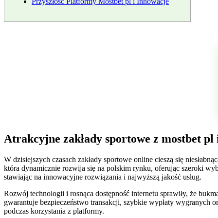
Przyszłość Platformy Mostbet pl i Innowacje
Atrakcyjne zakłady sportowe z mostbet pl
W dzisiejszych czasach zakłady sportowe online cieszą się niesłabnąc
która dynamicznie rozwija się na polskim rynku, oferując szeroki wy
stawiając na innowacyjne rozwiązania i najwyższą jakość usług.
Rozwój technologii i rosnąca dostępność internetu sprawiły, że bukm
gwarantuje bezpieczeństwo transakcji, szybkie wypłaty wygranych or
podczas korzystania z platformy.