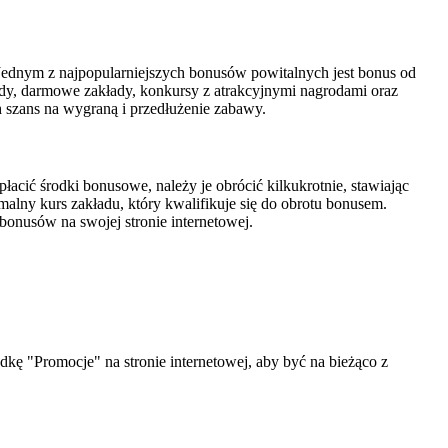
. Jednym z najpopularniejszych bonusów powitalnych jest bonus od
łady, darmowe zakłady, konkursy z atrakcyjnymi nagrodami oraz
 szans na wygraną i przedłużenie zabawy.
acić środki bonusowe, należy je obrócić kilkukrotnie, stawiając
alny kurs zakładu, który kwalifikuje się do obrotu bonusem.
 bonusów na swojej stronie internetowej.
dkę "Promocje" na stronie internetowej, aby być na bieżąco z