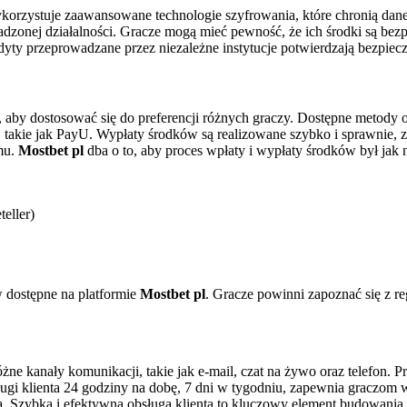
ykorzystuje zaawansowane technologie szyfrowania, które chronią da
wadzonej działalności. Gracze mogą mieć pewność, że ich środki są bez
yty przeprowadzane przez niezależne instytucje potwierdzają bezpiec
, aby dostosować się do preferencji różnych graczy. Dostępne metody 
nline, takie jak PayU. Wypłaty środków są realizowane szybko i sprawnie
emu.
Mostbet pl
dba o to, aby proces wpłaty i wypłaty środków był jak n
eller)
 dostępne na platformie
Mostbet pl
. Gracze powinni zapoznać się z r
óżne kanały komunikacji, takie jak e-mail, czat na żywo oraz telefon. 
gi klienta 24 godziny na dobę, 7 dni w tygodniu, zapewnia graczom w
. Szybka i efektywna obsługa klienta to kluczowy element budowania 