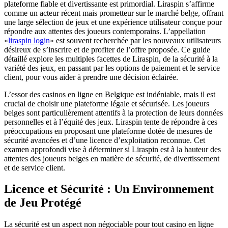
plateforme fiable et divertissante est primordial. Liraspin s’affirme
comme un acteur récent mais prometteur sur le marché belge, offrant
une large sélection de jeux et une expérience utilisateur conçue pour
répondre aux attentes des joueurs contemporains. L’appellation
«
liraspin login
» est souvent recherchée par les nouveaux utilisateurs
désireux de s’inscrire et de profiter de l’offre proposée. Ce guide
détaillé explore les multiples facettes de Liraspin, de la sécurité à la
variété des jeux, en passant par les options de paiement et le service
client, pour vous aider à prendre une décision éclairée.
L’essor des casinos en ligne en Belgique est indéniable, mais il est
crucial de choisir une plateforme légale et sécurisée. Les joueurs
belges sont particulièrement attentifs à la protection de leurs données
personnelles et à l’équité des jeux. Liraspin tente de répondre à ces
préoccupations en proposant une plateforme dotée de mesures de
sécurité avancées et d’une licence d’exploitation reconnue. Cet
examen approfondi vise à déterminer si Liraspin est à la hauteur des
attentes des joueurs belges en matière de sécurité, de divertissement
et de service client.
Licence et Sécurité : Un Environnement
de Jeu Protégé
La sécurité est un aspect non négociable pour tout casino en ligne