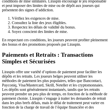
conditions de mise similaires. Liraspin encourage le jeu responsable
et peut imposer des limites de mise ou de dépôt aux joueurs qui
présentent des signes d’addiction.
Vérifiez les exigences de mise.
Consultez la liste des jeux éligibles.
Respectez les délais de validité du bonus.
Soyez conscient des limites de mise.
En respectant ces conditions, les joueurs peuvent profiter pleinement
des bonus et des promotions proposés par Liraspin.
Paiements et Retraits : Transactions
Simples et Sécurisées
Liraspin offre une variété d’options de paiement pour faciliter les
dépôts et les retraits. Les joueurs belges peuvent utiliser les
méthodes de paiement les plus populaires, telles que Bancontact,
Payconiq, Visa/Mastercard, Skrill, Neteller et les cryptomonnaies.
Les dépôts sont généralement instantanés, tandis que les retraits
peuvent prendre un peu plus de temps, en fonction de la méthode de
paiement choisie. Liraspin s’engage à traiter les demandes de retrait
dans les plus brefs délais, mais le délai de traitement peut varier en
fonction de la charge de travail de l’équipe financière et des