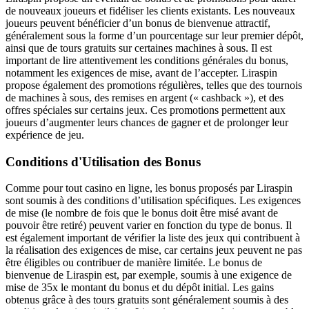
de nouveaux joueurs et fidéliser les clients existants. Les nouveaux
joueurs peuvent bénéficier d’un bonus de bienvenue attractif,
généralement sous la forme d’un pourcentage sur leur premier dépôt,
ainsi que de tours gratuits sur certaines machines à sous. Il est
important de lire attentivement les conditions générales du bonus,
notamment les exigences de mise, avant de l’accepter. Liraspin
propose également des promotions régulières, telles que des tournois
de machines à sous, des remises en argent (« cashback »), et des
offres spéciales sur certains jeux. Ces promotions permettent aux
joueurs d’augmenter leurs chances de gagner et de prolonger leur
expérience de jeu.
Conditions d'Utilisation des Bonus
Comme pour tout casino en ligne, les bonus proposés par Liraspin
sont soumis à des conditions d’utilisation spécifiques. Les exigences
de mise (le nombre de fois que le bonus doit être misé avant de
pouvoir être retiré) peuvent varier en fonction du type de bonus. Il
est également important de vérifier la liste des jeux qui contribuent à
la réalisation des exigences de mise, car certains jeux peuvent ne pas
être éligibles ou contribuer de manière limitée. Le bonus de
bienvenue de Liraspin est, par exemple, soumis à une exigence de
mise de 35x le montant du bonus et du dépôt initial. Les gains
obtenus grâce à des tours gratuits sont généralement soumis à des