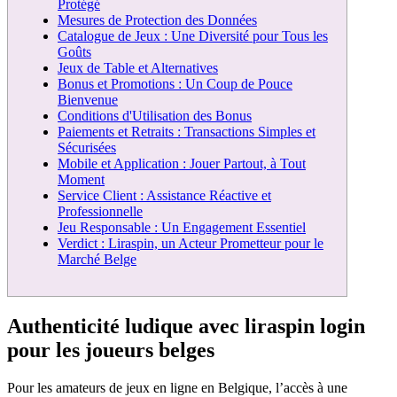
Protégé
Mesures de Protection des Données
Catalogue de Jeux : Une Diversité pour Tous les
Goûts
Jeux de Table et Alternatives
Bonus et Promotions : Un Coup de Pouce
Bienvenue
Conditions d'Utilisation des Bonus
Paiements et Retraits : Transactions Simples et
Sécurisées
Mobile et Application : Jouer Partout, à Tout
Moment
Service Client : Assistance Réactive et
Professionnelle
Jeu Responsable : Un Engagement Essentiel
Verdict : Liraspin, un Acteur Prometteur pour le
Marché Belge
Authenticité ludique avec liraspin login
pour les joueurs belges
Pour les amateurs de jeux en ligne en Belgique, l’accès à une