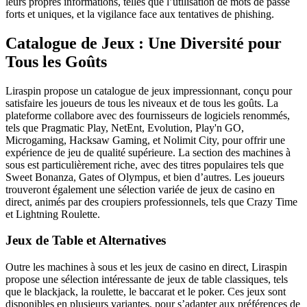
leurs propres informations, telles que l’utilisation de mots de passe
forts et uniques, et la vigilance face aux tentatives de phishing.
Catalogue de Jeux : Une Diversité pour
Tous les Goûts
Liraspin propose un catalogue de jeux impressionnant, conçu pour
satisfaire les joueurs de tous les niveaux et de tous les goûts. La
plateforme collabore avec des fournisseurs de logiciels renommés,
tels que Pragmatic Play, NetEnt, Evolution, Play'n GO,
Microgaming, Hacksaw Gaming, et Nolimit City, pour offrir une
expérience de jeu de qualité supérieure. La section des machines à
sous est particulièrement riche, avec des titres populaires tels que
Sweet Bonanza, Gates of Olympus, et bien d’autres. Les joueurs
trouveront également une sélection variée de jeux de casino en
direct, animés par des croupiers professionnels, tels que Crazy Time
et Lightning Roulette.
Jeux de Table et Alternatives
Outre les machines à sous et les jeux de casino en direct, Liraspin
propose une sélection intéressante de jeux de table classiques, tels
que le blackjack, la roulette, le baccarat et le poker. Ces jeux sont
disponibles en plusieurs variantes, pour s’adapter aux préférences de