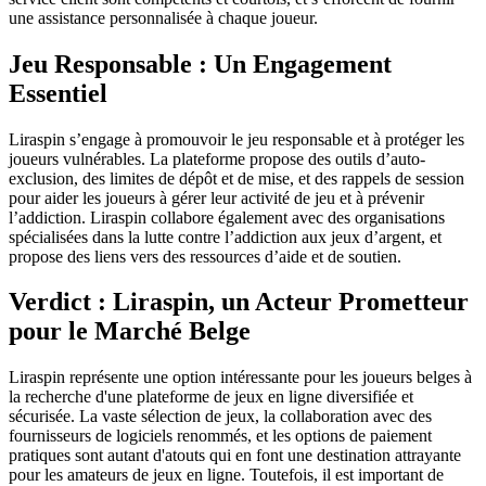
une assistance personnalisée à chaque joueur.
Jeu Responsable : Un Engagement
Essentiel
Liraspin s’engage à promouvoir le jeu responsable et à protéger les
joueurs vulnérables. La plateforme propose des outils d’auto-
exclusion, des limites de dépôt et de mise, et des rappels de session
pour aider les joueurs à gérer leur activité de jeu et à prévenir
l’addiction. Liraspin collabore également avec des organisations
spécialisées dans la lutte contre l’addiction aux jeux d’argent, et
propose des liens vers des ressources d’aide et de soutien.
Verdict : Liraspin, un Acteur Prometteur
pour le Marché Belge
Liraspin représente une option intéressante pour les joueurs belges à
la recherche d'une plateforme de jeux en ligne diversifiée et
sécurisée. La vaste sélection de jeux, la collaboration avec des
fournisseurs de logiciels renommés, et les options de paiement
pratiques sont autant d'atouts qui en font une destination attrayante
pour les amateurs de jeux en ligne. Toutefois, il est important de