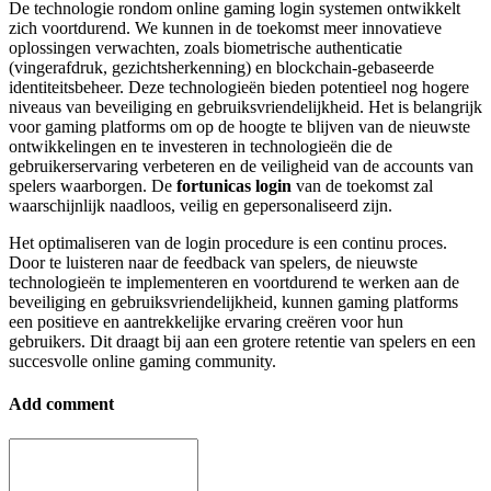
De technologie rondom online gaming login systemen ontwikkelt
zich voortdurend. We kunnen in de toekomst meer innovatieve
oplossingen verwachten, zoals biometrische authenticatie
(vingerafdruk, gezichtsherkenning) en blockchain-gebaseerde
identiteitsbeheer. Deze technologieën bieden potentieel nog hogere
niveaus van beveiliging en gebruiksvriendelijkheid. Het is belangrijk
voor gaming platforms om op de hoogte te blijven van de nieuwste
ontwikkelingen en te investeren in technologieën die de
gebruikerservaring verbeteren en de veiligheid van de accounts van
spelers waarborgen. De
fortunicas login
van de toekomst zal
waarschijnlijk naadloos, veilig en gepersonaliseerd zijn.
Het optimaliseren van de login procedure is een continu proces.
Door te luisteren naar de feedback van spelers, de nieuwste
technologieën te implementeren en voortdurend te werken aan de
beveiliging en gebruiksvriendelijkheid, kunnen gaming platforms
een positieve en aantrekkelijke ervaring creëren voor hun
gebruikers. Dit draagt bij aan een grotere retentie van spelers en een
succesvolle online gaming community.
Add comment