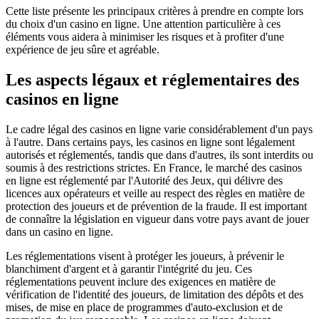
Cette liste présente les principaux critères à prendre en compte lors
du choix d'un casino en ligne. Une attention particulière à ces
éléments vous aidera à minimiser les risques et à profiter d'une
expérience de jeu sûre et agréable.
Les aspects légaux et réglementaires des
casinos en ligne
Le cadre légal des casinos en ligne varie considérablement d'un pays
à l'autre. Dans certains pays, les casinos en ligne sont légalement
autorisés et réglementés, tandis que dans d'autres, ils sont interdits ou
soumis à des restrictions strictes. En France, le marché des casinos
en ligne est réglementé par l'Autorité des Jeux, qui délivre des
licences aux opérateurs et veille au respect des règles en matière de
protection des joueurs et de prévention de la fraude. Il est important
de connaître la législation en vigueur dans votre pays avant de jouer
dans un casino en ligne.
Les réglementations visent à protéger les joueurs, à prévenir le
blanchiment d'argent et à garantir l'intégrité du jeu. Ces
réglementations peuvent inclure des exigences en matière de
vérification de l'identité des joueurs, de limitation des dépôts et des
mises, de mise en place de programmes d'auto-exclusion et de