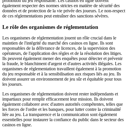
promotion du jeu responsable. Les casinos en ligne doivent
également respecter des normes strictes en matière de sécurité des
données et de protection de la vie privée des joueurs. Le non-respect
de ces réglementations peut entraîner des sanctions sévères.
Le rôle des organismes de réglementation
Les organismes de réglementation jouent un rôle crucial dans le
maintien de l'intégrité du marché des casinos en ligne. Ils sont
responsables de la délivrance de licences, de la supervision des
opérateurs, de l'application des règles et de la résolution des litiges.
Ils peuvent également mener des enquêtes pour détecter et prévenir
la fraude, le blanchiment d'argent et d'autres activités illégales. Les
organismes de réglementation travaillent également à la promotion
du jeu responsable et à la sensibilisation aux risques liés au jeu. Ils
doivent assurer un environnement de jeu sûr et équitable pour tous
les joueurs.
Les organismes de réglementation doivent rester indépendants et
impartiaux pour remplir efficacement leur mission. Ils doivent
également collaborer avec d'autres autorités compétentes, telles que
les forces de l'ordre et les banques, pour lutter contre la criminalité
liée au jeu. La transparence et la communication sont également
essentielles pour instaurer la confiance du public dans le secteur des
casinos en ligne.