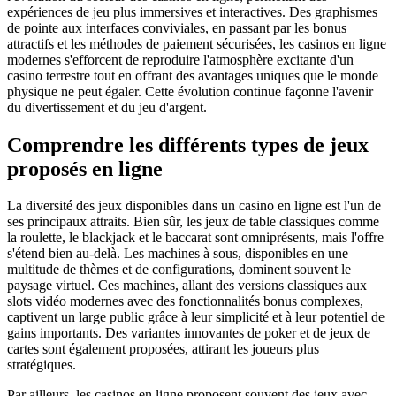
expériences de jeu plus immersives et interactives. Des graphismes
de pointe aux interfaces conviviales, en passant par les bonus
attractifs et les méthodes de paiement sécurisées, les casinos en ligne
modernes s'efforcent de reproduire l'atmosphère excitante d'un
casino terrestre tout en offrant des avantages uniques que le monde
physique ne peut égaler. Cette évolution continue façonne l'avenir
du divertissement et du jeu d'argent.
Comprendre les différents types de jeux
proposés en ligne
La diversité des jeux disponibles dans un casino en ligne est l'un de
ses principaux attraits. Bien sûr, les jeux de table classiques comme
la roulette, le blackjack et le baccarat sont omniprésents, mais l'offre
s'étend bien au-delà. Les machines à sous, disponibles en une
multitude de thèmes et de configurations, dominent souvent le
paysage virtuel. Ces machines, allant des versions classiques aux
slots vidéo modernes avec des fonctionnalités bonus complexes,
captivent un large public grâce à leur simplicité et à leur potentiel de
gains importants. Des variantes innovantes de poker et de jeux de
cartes sont également proposées, attirant les joueurs plus
stratégiques.
Par ailleurs, les casinos en ligne proposent souvent des jeux avec