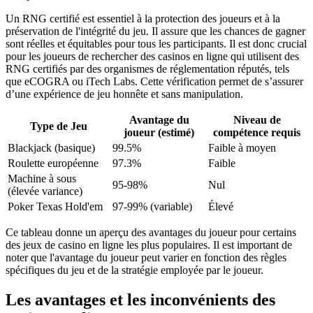
Un RNG certifié est essentiel à la protection des joueurs et à la
préservation de l'intégrité du jeu. Il assure que les chances de gagner
sont réelles et équitables pour tous les participants. Il est donc crucial
pour les joueurs de rechercher des casinos en ligne qui utilisent des
RNG certifiés par des organismes de réglementation réputés, tels
que eCOGRA ou iTech Labs. Cette vérification permet de s’assurer
d’une expérience de jeu honnête et sans manipulation.
Avantage du
Niveau de
Type de Jeu
joueur (estimé)
compétence requis
Blackjack (basique)
99.5%
Faible à moyen
Roulette européenne
97.3%
Faible
Machine à sous
95-98%
Nul
(élevée variance)
Poker Texas Hold'em
97-99% (variable)
Élevé
Ce tableau donne un aperçu des avantages du joueur pour certains
des jeux de casino en ligne les plus populaires. Il est important de
noter que l'avantage du joueur peut varier en fonction des règles
spécifiques du jeu et de la stratégie employée par le joueur.
Les avantages et les inconvénients des