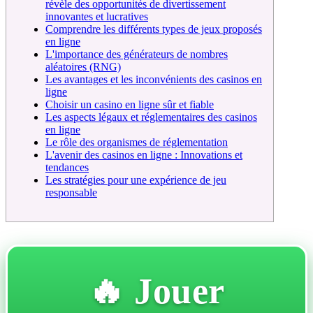
révèle des opportunités de divertissement
innovantes et lucratives
Comprendre les différents types de jeux proposés
en ligne
L'importance des générateurs de nombres
aléatoires (RNG)
Les avantages et les inconvénients des casinos en
ligne
Choisir un casino en ligne sûr et fiable
Les aspects légaux et réglementaires des casinos
en ligne
Le rôle des organismes de réglementation
L'avenir des casinos en ligne : Innovations et
tendances
Les stratégies pour une expérience de jeu
responsable
🔥 Jouer