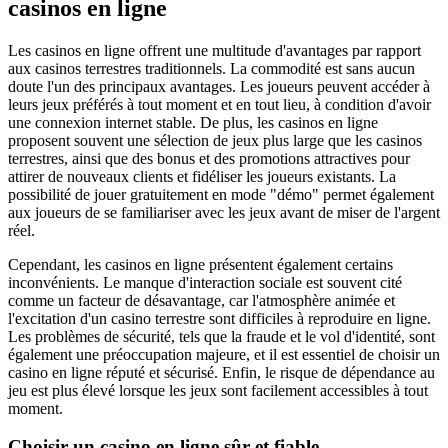
casinos en ligne
Les casinos en ligne offrent une multitude d'avantages par rapport
aux casinos terrestres traditionnels. La commodité est sans aucun
doute l'un des principaux avantages. Les joueurs peuvent accéder à
leurs jeux préférés à tout moment et en tout lieu, à condition d'avoir
une connexion internet stable. De plus, les casinos en ligne
proposent souvent une sélection de jeux plus large que les casinos
terrestres, ainsi que des bonus et des promotions attractives pour
attirer de nouveaux clients et fidéliser les joueurs existants. La
possibilité de jouer gratuitement en mode "démo" permet également
aux joueurs de se familiariser avec les jeux avant de miser de l'argent
réel.
Cependant, les casinos en ligne présentent également certains
inconvénients. Le manque d'interaction sociale est souvent cité
comme un facteur de désavantage, car l'atmosphère animée et
l'excitation d'un casino terrestre sont difficiles à reproduire en ligne.
Les problèmes de sécurité, tels que la fraude et le vol d'identité, sont
également une préoccupation majeure, et il est essentiel de choisir un
casino en ligne réputé et sécurisé. Enfin, le risque de dépendance au
jeu est plus élevé lorsque les jeux sont facilement accessibles à tout
moment.
Choisir un casino en ligne sûr et fiable