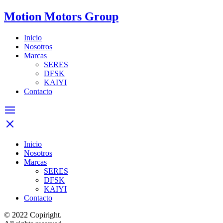
Motion Motors Group
Inicio
Nosotros
Marcas
SERES
DFSK
KAIYI
Contacto
Inicio
Nosotros
Marcas
SERES
DFSK
KAIYI
Contacto
© 2022 Copiright.