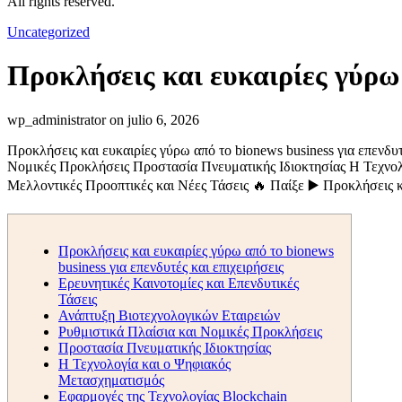
All rights reserved.
Uncategorized
Προκλήσεις και ευκαιρίες γύρω 
wp_administrator on julio 6, 2026
Προκλήσεις και ευκαιρίες γύρω από το bionews business για επενδυ
Νομικές Προκλήσεις Προστασία Πνευματικής Ιδιοκτησίας Η Τεχνολ
Μελλοντικές Προοπτικές και Νέες Τάσεις 🔥 Παίξε ▶️ Προκλήσεις κ
Προκλήσεις και ευκαιρίες γύρω από το bionews
business για επενδυτές και επιχειρήσεις
Ερευνητικές Καινοτομίες και Επενδυτικές
Τάσεις
Ανάπτυξη Βιοτεχνολογικών Εταιρειών
Ρυθμιστικά Πλαίσια και Νομικές Προκλήσεις
Προστασία Πνευματικής Ιδιοκτησίας
Η Τεχνολογία και ο Ψηφιακός
Μετασχηματισμός
Εφαρμογές της Τεχνολογίας Blockchain