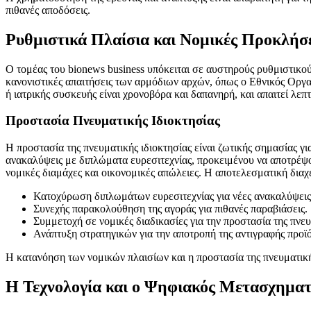
πιθανές αποδόσεις.
Ρυθμιστικά Πλαίσια και Νομικές Προκλήσ
Ο τομέας του bionews business υπόκειται σε αυστηρούς ρυθμιστικού
κανονιστικές απαιτήσεις των αρμόδιων αρχών, όπως ο Εθνικός Ορ
ή ιατρικής συσκευής είναι χρονοβόρα και δαπανηρή, και απαιτεί λε
Προστασία Πνευματικής Ιδιοκτησίας
Η προστασία της πνευματικής ιδιοκτησίας είναι ζωτικής σημασίας για
ανακαλύψεις με διπλώματα ευρεσιτεχνίας, προκειμένου να αποτρέψο
νομικές διαμάχες και οικονομικές απώλειες. Η αποτελεσματική διαχ
Κατοχύρωση διπλωμάτων ευρεσιτεχνίας για νέες ανακαλύψεις
Συνεχής παρακολούθηση της αγοράς για πιθανές παραβιάσεις.
Συμμετοχή σε νομικές διαδικασίες για την προστασία της πνευ
Ανάπτυξη στρατηγικών για την αποτροπή της αντιγραφής προϊ
Η κατανόηση των νομικών πλαισίων και η προστασία της πνευματικής 
Η Τεχνολογία και ο Ψηφιακός Μετασχηματ