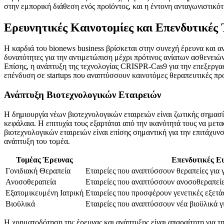
στην εμπορική διάθεση ενός προϊόντος, και η έντονη ανταγωνιστικότ
Ερευνητικές Καινοτομίες και Επενδυτικές 
Η καρδιά του bionews business βρίσκεται στην συνεχή έρευνα και α
δυνατότητες για την αντιμετώπιση μέχρι πρότινος ανίατων ασθενειώ
Επίσης, η ανάπτυξη της τεχνολογίας CRISPR-Cas9 για την επεξεργασ
επένδυση σε startups που αναπτύσσουν καινοτόμες θεραπευτικές προ
Ανάπτυξη Βιοτεχνολογικών Εταιρειών
Η δημιουργία νέων βιοτεχνολογικών εταιρειών είναι ζωτικής σημασία
κεφάλαια. Η επιτυχία τους εξαρτάται από την ικανότητά τους να μ
βιοτεχνολογικών εταιρειών είναι επίσης σημαντική για την επιτάχυν
ανάπτυξη του τομέα.
Τομέας Έρευνας
Επενδυτικές Ε
Γονιδιακή Θεραπεία
Εταιρείες που αναπτύσσουν θεραπείες για γ
Ανοσοθεραπεία
Εταιρείες που αναπτύσσουν ανοσοθεραπείε
Εξατομικευμένη Ιατρική
Εταιρείες που προσφέρουν γενετικές εξετά
Βιοϋλικά
Εταιρείες που αναπτύσσουν νέα βιοϋλικά γ
Η χρηματοδότηση της έρευνας και ανάπτυξης είναι απαραίτητη για την