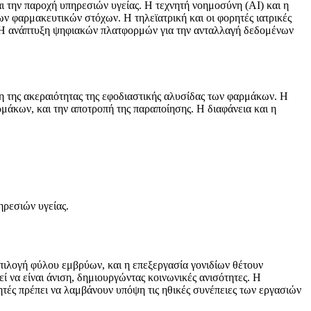
αι την παροχή υπηρεσιών υγείας. Η τεχνητή νοημοσύνη (AI) και η
ν φαρμακευτικών στόχων. Η τηλεϊατρική και οι φορητές ιατρικές
. Η ανάπτυξη ψηφιακών πλατφορμών για την ανταλλαγή δεδομένων
ση της ακεραιότητας της εφοδιαστικής αλυσίδας των φαρμάκων. Η
μάκων, και την αποτροπή της παραποίησης. Η διαφάνεια και η
ηρεσιών υγείας.
επιλογή φύλου εμβρύων, και η επεξεργασία γονιδίων θέτουν
ί να είναι άνιση, δημιουργώντας κοινωνικές ανισότητες. Η
νητές πρέπει να λαμβάνουν υπόψη τις ηθικές συνέπειες των εργασιών