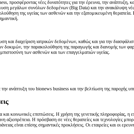
ess, προσφέροντας νέες δυνατότητες για την έρευνα, την ανάπτυξη, κ
άλυση μεγάλων συνόλων δεδομένων (Big Data) και την ανακάλυψη νέω
ολούθηση της υγείας των ασθενών και την εξατομικευμένη θεραπεία
σημαντική.
υση και διαχείριση ιατρικών δεδομένων, καθώς και για την διασφάλι
κών δοκιμών, την παρακολούθηση της παραγωγής και διανομής των φαρ
εμπιστοσύνη των ασθενών και των επαγγελματιών υγείας.
 την ανάπτυξη του bionews business και την βελτίωση της παροχής υπ
εις
α και κοινωνικές επιπτώσεις. Η χρήση της γενετικής πληροφορίας, η 
ινη αξιοπρέπεια. Η πρόσβαση σε νέες θεραπείες και τεχνολογίες μπορε
άνειας είναι επίσης σημαντικές προκλήσεις. Οι εταιρείες και οι ερευ