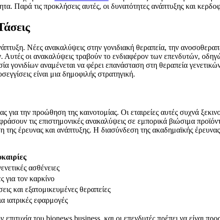
ητα. Παρά τις προκλήσεις αυτές, οι δυνατότητες ανάπτυξης και κερδοφ
Τάσεις
νάπτυξη. Νέες ανακαλύψεις στην γονιδιακή θεραπεία, την ανοσοθεραπ
ν. Αυτές οι ανακαλύψεις τραβούν το ενδιαφέρον των επενδυτών, οδηγ
ία γονιδίων αναμένεται να φέρει επανάσταση στη θεραπεία γενετικών
σεγγίσεις είναι μια δημοφιλής στρατηγική.
ς για την προώθηση της καινοτομίας. Οι εταιρείες αυτές συχνά ξεκιν
εταφράσουν τις επιστημονικές ανακαλύψεις σε εμπορικά βιώσιμα προϊ
ση της έρευνας και ανάπτυξης. Η διασύνδεση της ακαδημαϊκής έρευνας 
υκαιρίες
ενετικές ασθένειες
ς για τον καρκίνο
σεις και εξατομικευμένες θεραπείες
ια ιατρικές εφαρμογές
 επιτυχία του bionews business, και οι επενδυτές πρέπει να είναι προ