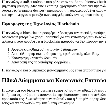
Η τεχνολογία παίζει καθοριστικό ρόλο στον τομέα του bionews busin
μηχανική μάθηση (Machine Learning) χρησιμοποιούνται για την αν
συσκευές (wearable devices) επιτρέπουν την απομακρυσμένη παρακ
και την συνεργασία μεταξύ των επαγγελματιών υγείας είναι επίσης 
Εφαρμογές της Τεχνολογίας Blockchain
Η τεχνολογία blockchain προσφέρει λύσεις για την ασφαλή αποθήκε
blockchain μπορεί να χρησιμοποιηθεί για την καταγραφή των κλινι
ασφάλεια που προσφέρει η blockchain μπορούν να βελτιώσουν την 
Ασφαλής αποθήκευση ιατρικών δεδομένων.
Διασφάλιση της ακεραιότητας της εφοδιαστικής αλυσίδας.
Καταγραφή κλινικών δοκιμών.
Αποτροπή της παραποίησης φαρμάκων.
Η τεχνολογία και ο ψηφιακός μετασχηματισμός είναι απαραίτητοι για
Ηθικά Διλήμματα και Κοινωνικές Επιπτώσ
Η ανάπτυξη του bionews business εγείρει σημαντικά ηθικά διλήμματ
ζητήματα σχετικά με την αυτονομία, την δικαιοσύνη, και την ανθρώπ
προστασία της ιδιωτικότητας των ασθενών και η διασφάλιση της διαφ
τους και να προωθούν την υπεύθυνη καινοτομία.