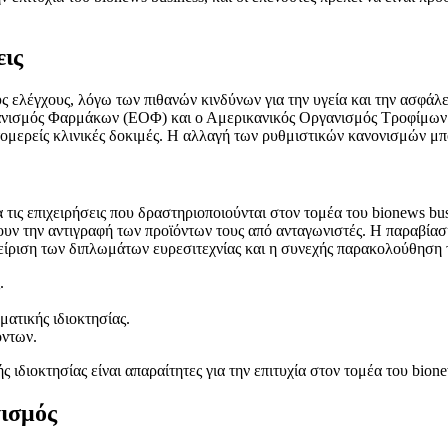
εις
ς ελέγχους, λόγω των πιθανών κινδύνων για την υγεία και την ασφάλε
γανισμός Φαρμάκων (ΕΟΦ) και ο Αμερικανικός Οργανισμός Τροφίμων
πτομερείς κλινικές δοκιμές. Η αλλαγή των ρυθμιστικών κανονισμών μπο
 τις επιχειρήσεις που δραστηριοποιούνται στον τομέα του bionews bus
υν την αντιγραφή των προϊόντων τους από ανταγωνιστές. Η παραβίασ
είριση των διπλωμάτων ευρεσιτεχνίας και η συνεχής παρακολούθηση τ
.
ματικής ιδιοκτησίας.
όντων.
ιδιοκτησίας είναι απαραίτητες για την επιτυχία στον τομέα του bione
ισμός