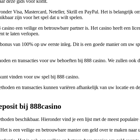
aar deze gids voor komt.
nder Visa, Mastercard, Neteller, Skrill en PayPal. Het is belangrijk om
kbaar zijn voor het spel dat u wilt spelen.
8 casino een veilige en betrouwbare partner is. Het casino heeft een li
nt te laten verlopen.
tbonus van 100% op uw eerste inleg. Dit is een goede manier om uw spel
ethoden en transacties voor uw behoeften bij 888 casino. We zullen ook 
kunt vinden voor uw spel bij 888 casino.
hoden en transacties kunnen variëren afhankelijk van uw locatie en de s
posit bij 888casino
thoden beschikbaar. Hieronder vind je een lijst met de meest populaire 
. Het is een veilige en betrouwbare manier om geld over te maken naar