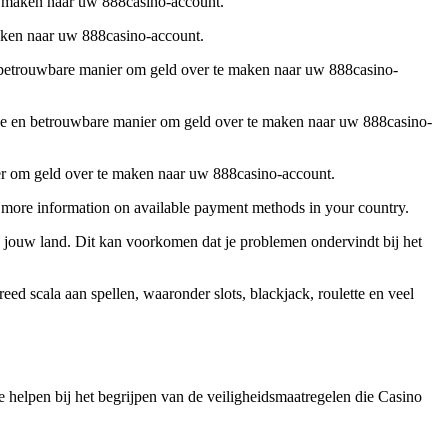
te maken naar uw 888casino-account.
maken naar uw 888casino-account.
en betrouwbare manier om geld over te maken naar uw 888casino-
lige en betrouwbare manier om geld over te maken naar uw 888casino-
er om geld over te maken naar uw 888casino-account.
for more information on available payment methods in your country.
 in jouw land. Dit kan voorkomen dat je problemen ondervindt bij het
eed scala aan spellen, waaronder slots, blackjack, roulette en veel
 je helpen bij het begrijpen van de veiligheidsmaatregelen die Casino