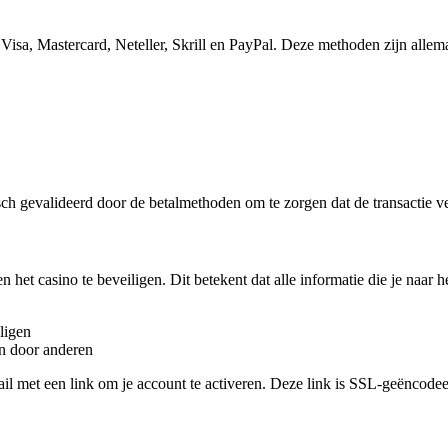
Visa, Mastercard, Neteller, Skrill en PayPal. Deze methoden zijn allem
ch gevalideerd door de betalmethoden om te zorgen dat de transactie vei
et casino te beveiligen. Dit betekent dat alle informatie die je naar he
ligen
en door anderen
l met een link om je account te activeren. Deze link is SSL-geëncodeerd