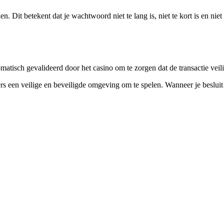
. Dit betekent dat je wachtwoord niet te lang is, niet te kort is en nie
tisch gevalideerd door het casino om te zorgen dat de transactie veili
ers een veilige en beveiligde omgeving om te spelen. Wanneer je besluit