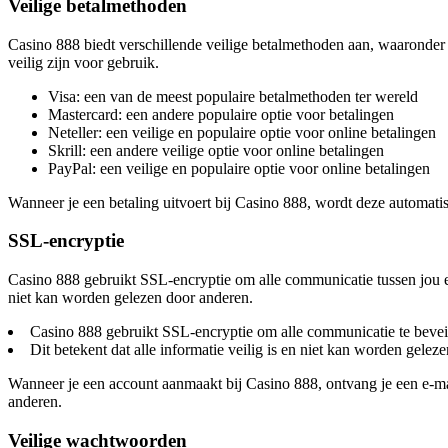
Veilige betalmethoden
Casino 888 biedt verschillende veilige betalmethoden aan, waaronder 
veilig zijn voor gebruik.
Visa: een van de meest populaire betalmethoden ter wereld
Mastercard: een andere populaire optie voor betalingen
Neteller: een veilige en populaire optie voor online betalingen
Skrill: een andere veilige optie voor online betalingen
PayPal: een veilige en populaire optie voor online betalingen
Wanneer je een betaling uitvoert bij Casino 888, wordt deze automatis
SSL-encryptie
Casino 888 gebruikt SSL-encryptie om alle communicatie tussen jou en h
niet kan worden gelezen door anderen.
Casino 888 gebruikt SSL-encryptie om alle communicatie te bevei
Dit betekent dat alle informatie veilig is en niet kan worden gelez
Wanneer je een account aanmaakt bij Casino 888, ontvang je een e-mai
anderen.
Veilige wachtwoorden