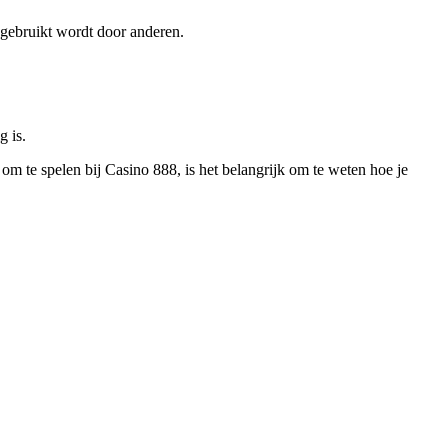
t gebruikt wordt door anderen.
g is.
 om te spelen bij Casino 888, is het belangrijk om te weten hoe je