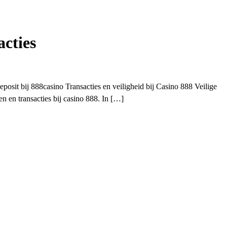
cties
it bij 888casino Transacties en veiligheid bij Casino 888 Veilige
 en transacties bij casino 888. In […]