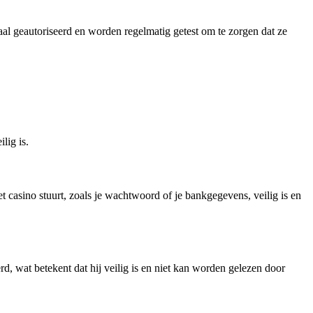
aal geautoriseerd en worden regelmatig getest om te zorgen dat ze
lig is.
t casino stuurt, zoals je wachtwoord of je bankgegevens, veilig is en
, wat betekent dat hij veilig is en niet kan worden gelezen door