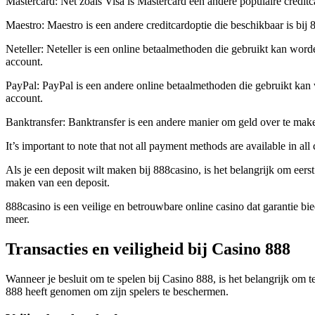
Mastercard: Net zoals Visa is Mastercard een andere populaire credit
Maestro: Maestro is een andere creditcardoptie die beschikbaar is bi
Neteller: Neteller is een online betaalmethoden die gebruikt kan wor
account.
PayPal: PayPal is een andere online betaalmethoden die gebruikt kan
account.
Banktransfer: Banktransfer is een andere manier om geld over te ma
It’s important to note that not all payment methods are available in a
Als je een deposit wilt maken bij 888casino, is het belangrijk om eers
maken van een deposit.
888casino is een veilige en betrouwbare online casino dat garantie bie
meer.
Transacties en veiligheid bij Casino 888
Wanneer je besluit om te spelen bij Casino 888, is het belangrijk om te
888 heeft genomen om zijn spelers te beschermen.