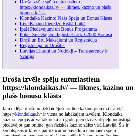
Droša izvēle spēļu entuziastiem
https://klondaikas.lv/ — likmes, kazino un plašs
bonusu klāsts
Klondaika Kazino: Plašs Spēļu un Bonus Klāsts
Live Kazino Pieredze Reālā Laikā
Īpaši Piedāvājumi un Bonus Programma
Poker Spēlētājiem: Iegūstiet Līdz €2000 Bonusā
Droši un Ērti Maksājumi un Reģistrācija
Reģistrācija un Drošība
Latvijas Likumi un Nodokļi – Transparency ir
Svarīga
Droša izvēle spēļu entuziastiem
https://klondaikas.lv/ — likmes, kazino un
plašs bonusu klāsts
Ja meklējat drošu un izklaidējošu online kazino pieredzi Latvijā,
https://
klondaikas.lv
/ ir viena no labākajām izvēlēm. Klondaika
kazino lepojas ar vairāk nekā 25 gadu pieredzi azartspēļu industrijā,
piedāvājot gan online, gan fiziskās kazino zāles visā Latvijā. Šis ir
zīmols, kas ir kļuvis par uzticamu pavadoni daudziem spēļu
entuziastiem, pateicoties plašajam spēļu klāstam, regulārajiem