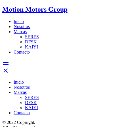
Motion Motors Group
Inicio
Nosotros
Marcas
SERES
DFSK
KAIYI
Contacto
Inicio
Nosotros
Marcas
SERES
DFSK
KAIYI
Contacto
© 2022 Copiright.