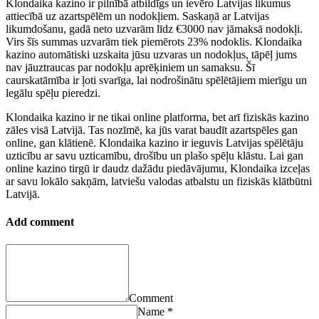
Klondaika kazino ir pilnībā atbildīgs un ievēro Latvijas likumus
attiecībā uz azartspēlēm un nodokļiem. Saskaņā ar Latvijas
likumdošanu, gadā neto uzvarām līdz €3000 nav jāmaksā nodokļi.
Virs šīs summas uzvarām tiek piemērots 23% nodoklis. Klondaika
kazino automātiski uzskaita jūsu uzvaras un nodokļus, tāpēļ jums
nav jāuztraucas par nodokļu aprēķiniem un samaksu. Šī
caurskatāmība ir ļoti svarīga, lai nodrošinātu spēlētājiem mierīgu un
legālu spēļu pieredzi.
Klondaika kazino ir ne tikai online platforma, bet arī fiziskās kazino
zāles visā Latvijā. Tas nozīmē, ka jūs varat baudīt azartspēles gan
online, gan klātienē. Klondaika kazino ir ieguvis Latvijas spēlētāju
uzticību ar savu uzticamību, drošību un plašo spēļu klāstu. Lai gan
online kazino tirgū ir daudz dažādu piedāvājumu, Klondaika izceļas
ar savu lokālo sakņām, latviešu valodas atbalstu un fiziskās klātbūtni
Latvijā.
Add comment
Comment
Name *