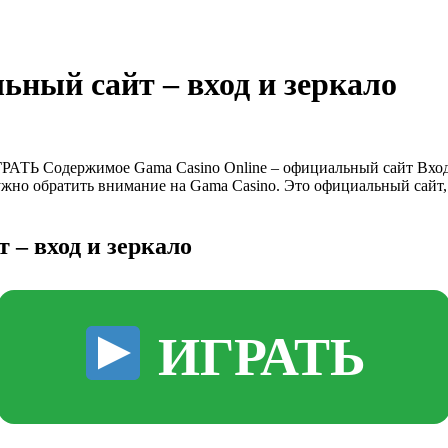
ьный сайт – вход и зеркало
РАТЬ Содержимое Gama Casino Online – официальный сайт Вход 
ужно обратить внимание на Gama Casino. Это официальный сайт, 
 – вход и зеркало
ИГРАТЬ