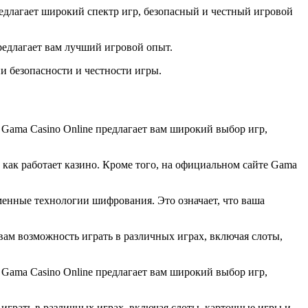
редлагает широкий спектр игр, безопасный и честный игровой
редлагает вам лучший игровой опыт.
ии безопасности и честности игры.
 Gama Casino Online предлагает вам широкий выбор игр,
, как работает казино. Кроме того, на официальном сайте Gama
енные технологии шифрования. Это означает, что ваша
вам возможность играть в различных играх, включая слоты,
 Gama Casino Online предлагает вам широкий выбор игр,
играть в различных играх, включая слоты, карточные игры и