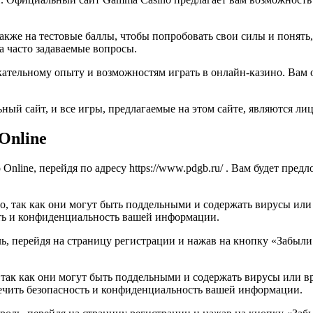
также на тестовые баллы, чтобы попробовать свои силы и понять
на часто задаваемые вопросы.
ательному опыту и возможностям играть в онлайн-казино. Вам ос
ный сайт, и все игры, предлагаемые на этом сайте, являются л
Online
line, перейдя по адресу https://www.pdgb.ru/ . Вам будет предло
no, так как они могут быть поддельными и содержать вирусы ил
сть и конфиденциальность вашей информации.
оль, перейдя на страницу регистрации и нажав на кнопку «Забыл
, так как они могут быть поддельными и содержать вирусы или 
ечить безопасность и конфиденциальность вашей информации.