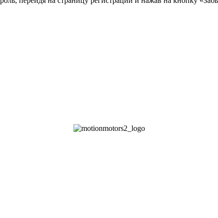
ароль, перейдя на страницу регистрации и нажав на кнопку «Заб