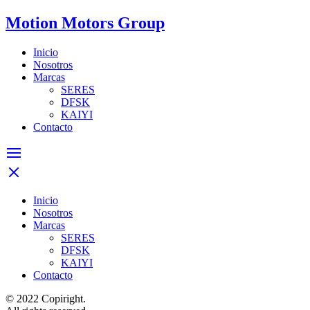
Motion Motors Group
Inicio
Nosotros
Marcas
SERES
DFSK
KAIYI
Contacto
Inicio
Nosotros
Marcas
SERES
DFSK
KAIYI
Contacto
© 2022 Copiright.