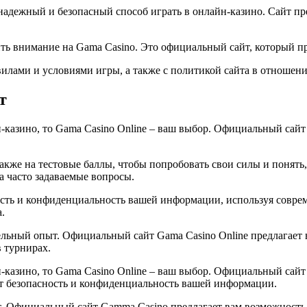
 надежный и безопасный способ играть в онлайн-казино. Сайт п
ить внимание на Gama Casino. Это официальный сайт, который п
авилами и условиями игры, а также с политикой сайта в отношен
т
-казино, то Gama Casino Online – ваш выбор. Официальный сайт
также на тестовые баллы, чтобы попробовать свои силы и понять
на часто задаваемые вопросы.
сть и конфиденциальность вашей информации, используя соврем
.
тельный опыт. Официальный сайт Gama Casino Online предлагает 
в турнирах.
-казино, то Gama Casino Online – ваш выбор. Официальный сайт
ает безопасность и конфиденциальность вашей информации.
т. Официальный сайт Gamma Casino предлагает вам возможность 