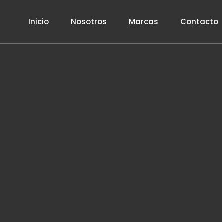
Inicio
Nosotros
Marcas
Contacto