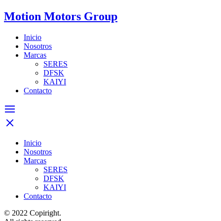
Motion Motors Group
Inicio
Nosotros
Marcas
SERES
DFSK
KAIYI
Contacto
Inicio
Nosotros
Marcas
SERES
DFSK
KAIYI
Contacto
© 2022 Copiright.