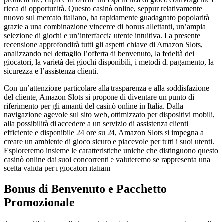
ricca di opportunità. Questo casinò online, seppur relativamente
nuovo sul mercato italiano, ha rapidamente guadagnato popolarità
grazie a una combinazione vincente di bonus allettanti, un’ampia
selezione di giochi e un’interfaccia utente intuitiva. La presente
recensione approfondirà tutti gli aspetti chiave di Amazon Slots,
analizzando nel dettaglio l’offerta di benvenuto, la fedeltà dei
giocatori, la varietà dei giochi disponibili, i metodi di pagamento, la
sicurezza e l’assistenza clienti.
Con un’attenzione particolare alla trasparenza e alla soddisfazione
del cliente, Amazon Slots si propone di diventare un punto di
riferimento per gli amanti del casinò online in Italia. Dalla
navigazione agevole sul sito web, ottimizzato per dispositivi mobili,
alla possibilità di accedere a un servizio di assistenza clienti
efficiente e disponibile 24 ore su 24, Amazon Slots si impegna a
creare un ambiente di gioco sicuro e piacevole per tutti i suoi utenti.
Esploreremo insieme le caratteristiche uniche che distinguono questo
casinò online dai suoi concorrenti e valuteremo se rappresenta una
scelta valida per i giocatori italiani.
Bonus di Benvenuto e Pacchetto
Promozionale