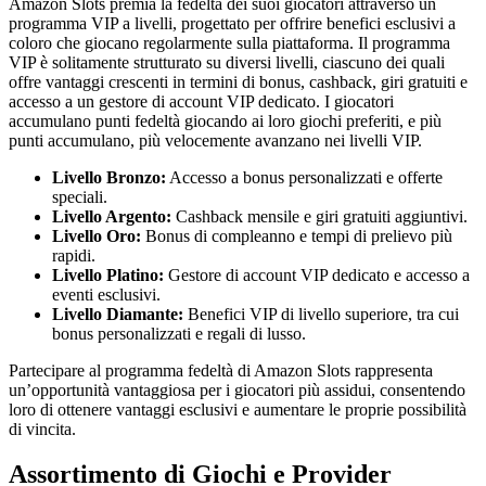
Amazon Slots premia la fedeltà dei suoi giocatori attraverso un
programma VIP a livelli, progettato per offrire benefici esclusivi a
coloro che giocano regolarmente sulla piattaforma. Il programma
VIP è solitamente strutturato su diversi livelli, ciascuno dei quali
offre vantaggi crescenti in termini di bonus, cashback, giri gratuiti e
accesso a un gestore di account VIP dedicato. I giocatori
accumulano punti fedeltà giocando ai loro giochi preferiti, e più
punti accumulano, più velocemente avanzano nei livelli VIP.
Livello Bronzo:
Accesso a bonus personalizzati e offerte
speciali.
Livello Argento:
Cashback mensile e giri gratuiti aggiuntivi.
Livello Oro:
Bonus di compleanno e tempi di prelievo più
rapidi.
Livello Platino:
Gestore di account VIP dedicato e accesso a
eventi esclusivi.
Livello Diamante:
Benefici VIP di livello superiore, tra cui
bonus personalizzati e regali di lusso.
Partecipare al programma fedeltà di Amazon Slots rappresenta
un’opportunità vantaggiosa per i giocatori più assidui, consentendo
loro di ottenere vantaggi esclusivi e aumentare le proprie possibilità
di vincita.
Assortimento di Giochi e Provider