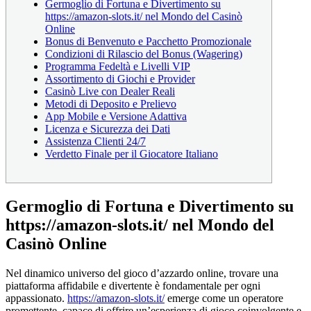
Germoglio di Fortuna e Divertimento su
https://amazon-slots.it/ nel Mondo del Casinò
Online
Bonus di Benvenuto e Pacchetto Promozionale
Condizioni di Rilascio del Bonus (Wagering)
Programma Fedeltà e Livelli VIP
Assortimento di Giochi e Provider
Casinò Live con Dealer Reali
Metodi di Deposito e Prelievo
App Mobile e Versione Adattiva
Licenza e Sicurezza dei Dati
Assistenza Clienti 24/7
Verdetto Finale per il Giocatore Italiano
Germoglio di Fortuna e Divertimento su
https://amazon-slots.it/ nel Mondo del
Casinò Online
Nel dinamico universo del gioco d’azzardo online, trovare una
piattaforma affidabile e divertente è fondamentale per ogni
appassionato.
https://amazon-slots.it/
emerge come un operatore
promettente, capace di offrire un’esperienza di gioco coinvolgente e