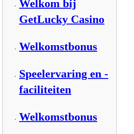
Welkom bij
GetLucky Casino
Welkomstbonus
Speelervaring en -
faciliteiten
Welkomstbonus