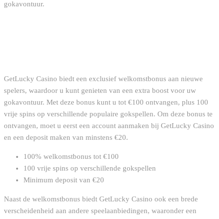
gokavontuur.
Welkomstbonus
GetLucky Casino biedt een exclusief welkomstbonus aan nieuwe
spelers, waardoor u kunt genieten van een extra boost voor uw
gokavontuur. Met deze bonus kunt u tot €100 ontvangen, plus 100
vrije spins op verschillende populaire gokspellen. Om deze bonus te
ontvangen, moet u eerst een account aanmaken bij GetLucky Casino
en een deposit maken van minstens €20.
100% welkomstbonus tot €100
100 vrije spins op verschillende gokspellen
Minimum deposit van €20
Naast de welkomstbonus biedt GetLucky Casino ook een brede
verscheidenheid aan andere speelaanbiedingen, waaronder een