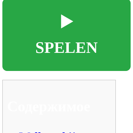
▶️
SPELEN
Содержимое