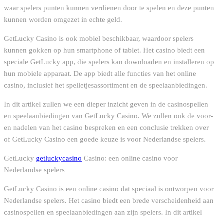
waar spelers punten kunnen verdienen door te spelen en deze punten
kunnen worden omgezet in echte geld.
GetLucky Casino is ook mobiel beschikbaar, waardoor spelers
kunnen gokken op hun smartphone of tablet. Het casino biedt een
speciale GetLucky app, die spelers kan downloaden en installeren op
hun mobiele apparaat. De app biedt alle functies van het online
casino, inclusief het spelletjesassortiment en de speelaanbiedingen.
In dit artikel zullen we een dieper inzicht geven in de casinospellen
en speelaanbiedingen van GetLucky Casino. We zullen ook de voor-
en nadelen van het casino bespreken en een conclusie trekken over
of GetLucky Casino een goede keuze is voor Nederlandse spelers.
GetLucky
getluckycasino
Casino: een online casino voor
Nederlandse spelers
GetLucky Casino is een online casino dat speciaal is ontworpen voor
Nederlandse spelers. Het casino biedt een brede verscheidenheid aan
casinospellen en speelaanbiedingen aan zijn spelers. In dit artikel