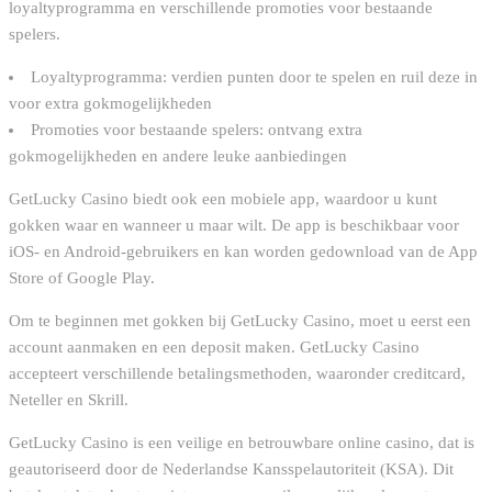
loyaltyprogramma en verschillende promoties voor bestaande
spelers.
Loyaltyprogramma: verdien punten door te spelen en ruil deze in
voor extra gokmogelijkheden
Promoties voor bestaande spelers: ontvang extra
gokmogelijkheden en andere leuke aanbiedingen
GetLucky Casino biedt ook een mobiele app, waardoor u kunt
gokken waar en wanneer u maar wilt. De app is beschikbaar voor
iOS- en Android-gebruikers en kan worden gedownload van de App
Store of Google Play.
Om te beginnen met gokken bij GetLucky Casino, moet u eerst een
account aanmaken en een deposit maken. GetLucky Casino
accepteert verschillende betalingsmethoden, waaronder creditcard,
Neteller en Skrill.
GetLucky Casino is een veilige en betrouwbare online casino, dat is
geautoriseerd door de Nederlandse Kansspelautoriteit (KSA). Dit