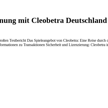
nung mit Cleobetra Deutschland 
ßen Testbericht Das Spieleangebot von Cleobetra: Eine Reise durch d
rmationen zu Transaktionen Sicherheit und Lizenzierung: Cleobetra 