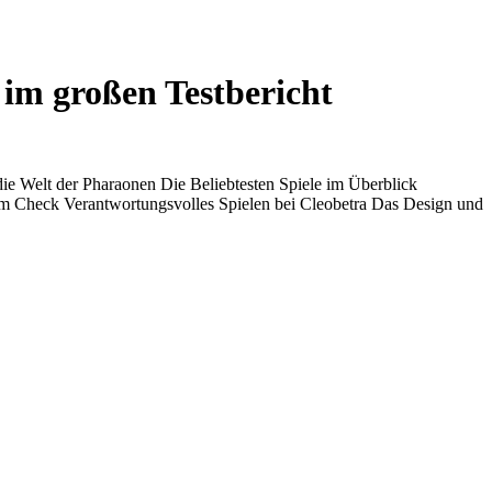
im großen Testbericht
ie Welt der Pharaonen Die Beliebtesten Spiele im Überblick
im Check Verantwortungsvolles Spielen bei Cleobetra Das Design und