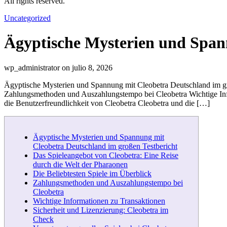
All rights reserved.
Uncategorized
Ägyptische Mysterien und Span
wp_administrator on julio 8, 2026
Ägyptische Mysterien und Spannung mit Cleobetra Deutschland im gro
Zahlungsmethoden und Auszahlungstempo bei Cleobetra Wichtige Info
die Benutzerfreundlichkeit von Cleobetra Cleobetra und die […]
Ägyptische Mysterien und Spannung mit
Cleobetra Deutschland im großen Testbericht
Das Spieleangebot von Cleobetra: Eine Reise
durch die Welt der Pharaonen
Die Beliebtesten Spiele im Überblick
Zahlungsmethoden und Auszahlungstempo bei
Cleobetra
Wichtige Informationen zu Transaktionen
Sicherheit und Lizenzierung: Cleobetra im
Check