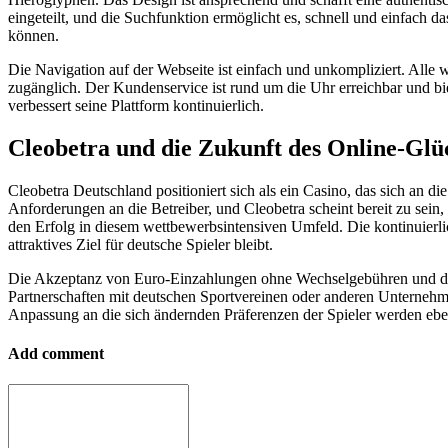
eingeteilt, und die Suchfunktion ermöglicht es, schnell und einfach d
können.
Die Navigation auf der Webseite ist einfach und unkompliziert. Alle
zugänglich. Der Kundenservice ist rund um die Uhr erreichbar und bi
verbessert seine Plattform kontinuierlich.
Cleobetra und die Zukunft des Online-Glüc
Cleobetra Deutschland positioniert sich als ein Casino, das sich an 
Anforderungen an die Betreiber, und Cleobetra scheint bereit zu sein
den Erfolg in diesem wettbewerbsintensiven Umfeld. Die kontinuierli
attraktives Ziel für deutsche Spieler bleibt.
Die Akzeptanz von Euro-Einzahlungen ohne Wechselgebühren und das
Partnerschaften mit deutschen Sportvereinen oder anderen Unternehme
Anpassung an die sich ändernden Präferenzen der Spieler werden ebenfa
Add comment