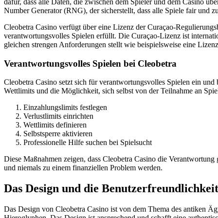
dafür, dass alle Daten, die zwischen dem Spieler und dem Casino übe
Number Generator (RNG), der sicherstellt, dass alle Spiele fair und 
Cleobetra Casino verfügt über eine Lizenz der Curaçao-Regulierungsb
verantwortungsvolles Spielen erfüllt. Die Curaçao-Lizenz ist internat
gleichen strengen Anforderungen stellt wie beispielsweise eine Li
Verantwortungsvolles Spielen bei Cleobetra
Cleobetra Casino setzt sich für verantwortungsvolles Spielen ein und 
Wettlimits und die Möglichkeit, sich selbst von der Teilnahme an Spi
Einzahlungslimits festlegen
Verlustlimits einrichten
Wettlimits definieren
Selbstsperre aktivieren
Professionelle Hilfe suchen bei Spielsucht
Diese Maßnahmen zeigen, dass Cleobetra Casino die Verantwortung geg
und niemals zu einem finanziellen Problem werden.
Das Design und die Benutzerfreundlichkei
Das Design von Cleobetra Casino ist von dem Thema des antiken Ägyp
Hieroglyphen. Das Design ist ansprechend und schafft eine authentisc