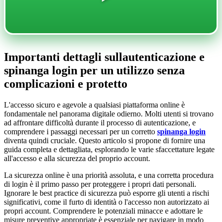
Importanti dettagli sullautenticazione e
spinanga login per un utilizzo senza
complicazioni e protetto
L'accesso sicuro e agevole a qualsiasi piattaforma online è
fondamentale nel panorama digitale odierno. Molti utenti si trovano
ad affrontare difficoltà durante il processo di autenticazione, e
comprendere i passaggi necessari per un corretto
spinanga login
diventa quindi cruciale. Questo articolo si propone di fornire una
guida completa e dettagliata, esplorando le varie sfaccettature legate
all'accesso e alla sicurezza del proprio account.
La sicurezza online è una priorità assoluta, e una corretta procedura
di login è il primo passo per proteggere i propri dati personali.
Ignorare le best practice di sicurezza può esporre gli utenti a rischi
significativi, come il furto di identità o l'accesso non autorizzato ai
propri account. Comprendere le potenziali minacce e adottare le
misure preventive appropriate è essenziale per navigare in modo