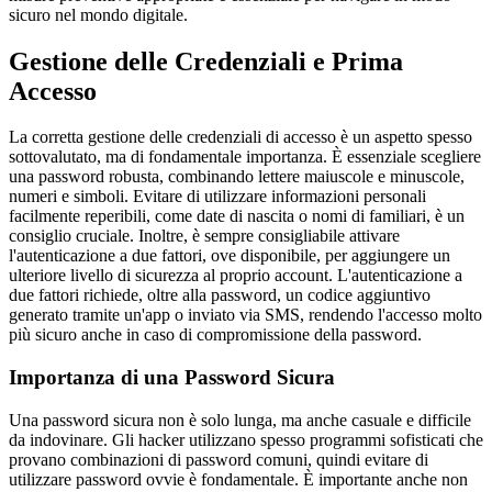
sicuro nel mondo digitale.
Gestione delle Credenziali e Prima
Accesso
La corretta gestione delle credenziali di accesso è un aspetto spesso
sottovalutato, ma di fondamentale importanza. È essenziale scegliere
una password robusta, combinando lettere maiuscole e minuscole,
numeri e simboli. Evitare di utilizzare informazioni personali
facilmente reperibili, come date di nascita o nomi di familiari, è un
consiglio cruciale. Inoltre, è sempre consigliabile attivare
l'autenticazione a due fattori, ove disponibile, per aggiungere un
ulteriore livello di sicurezza al proprio account. L'autenticazione a
due fattori richiede, oltre alla password, un codice aggiuntivo
generato tramite un'app o inviato via SMS, rendendo l'accesso molto
più sicuro anche in caso di compromissione della password.
Importanza di una Password Sicura
Una password sicura non è solo lunga, ma anche casuale e difficile
da indovinare. Gli hacker utilizzano spesso programmi sofisticati che
provano combinazioni di password comuni, quindi evitare di
utilizzare password ovvie è fondamentale. È importante anche non