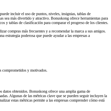
ede incluir el uso de puntos, niveles, insignias, tablas de
as sea más divertido y atractivo. Bonuskong ofrece herramientas para
s y tablas de clasificación para comparar el progreso de los clientes.
alizar compras más frecuentes y a recomendar la marca a sus amigos.
 una estrategia poderosa que puede ayudar a las empresas a
es comprometidos y motivados.
 los datos obtenidos. Bonuskong ofrece una amplia gama de
madas. Algunas de las métricas clave que se pueden seguir incluyen la
 Analizar estas métricas permite a las empresas comprender cómo está