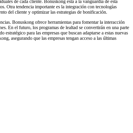
duales de cada cliente. Bonuskong está a la vanguardia de esta
s. Otra tendencia importante es la integración con tecnologías
to del cliente y optimizar las estrategias de bonificación.
iencias. Bonuskong ofrece herramientas para fomentar la interacción
s. En el futuro, los programas de lealtad se convertirán en una parte
ado estratégico para las empresas que buscan adaptarse a estas nuevas
kong, asegurando que las empresas tengan acceso a las últimas