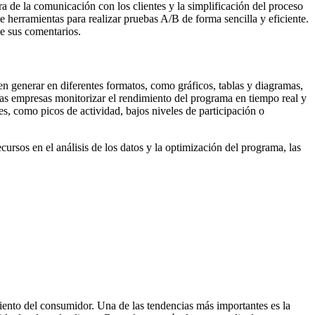
a de la comunicación con los clientes y la simplificación del proceso
herramientas para realizar pruebas A/B de forma sencilla y eficiente.
e sus comentarios.
n generar en diferentes formatos, como gráficos, tablas y diagramas,
 las empresas monitorizar el rendimiento del programa en tiempo real y
s, como picos de actividad, bajos niveles de participación o
ursos en el análisis de los datos y la optimización del programa, las
iento del consumidor. Una de las tendencias más importantes es la