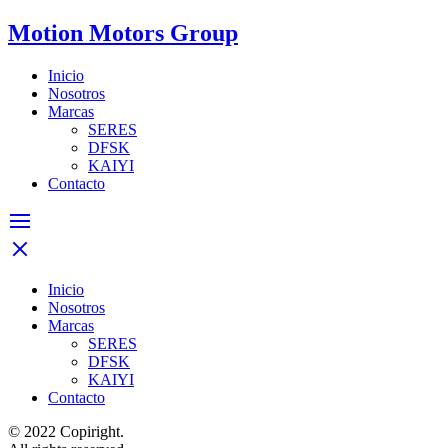
Motion Motors Group
Inicio
Nosotros
Marcas
SERES
DFSK
KAIYI
Contacto
Inicio
Nosotros
Marcas
SERES
DFSK
KAIYI
Contacto
© 2022 Copiright.