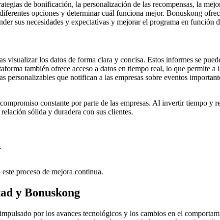
ategias de bonificación, la personalización de las recompensas, la mejor
diferentes opciones y determinar cuál funciona mejor. Bonuskong ofrece 
nder sus necesidades y expectativas y mejorar el programa en función d
visualizar los datos de forma clara y concisa. Estos informes se puede
lataforma también ofrece acceso a datos en tiempo real, lo que permite a
s personalizables que notifican a las empresas sobre eventos importante
compromiso constante por parte de las empresas. Al invertir tiempo y rec
relación sólida y duradera con sus clientes.
.
 este proceso de mejora continua.
tad y Bonuskong
 impulsado por los avances tecnológicos y los cambios en el comportam