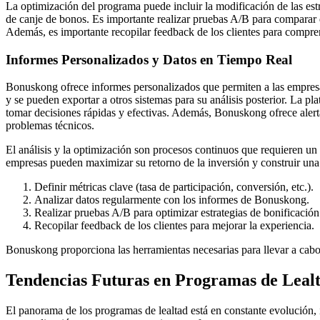
La optimización del programa puede incluir la modificación de las estr
de canje de bonos. Es importante realizar pruebas A/B para comparar 
Además, es importante recopilar feedback de los clientes para compre
Informes Personalizados y Datos en Tiempo Real
Bonuskong ofrece informes personalizados que permiten a las empresas 
y se pueden exportar a otros sistemas para su análisis posterior. La p
tomar decisiones rápidas y efectivas. Además, Bonuskong ofrece alerta
problemas técnicos.
El análisis y la optimización son procesos continuos que requieren un 
empresas pueden maximizar su retorno de la inversión y construir una 
Definir métricas clave (tasa de participación, conversión, etc.).
Analizar datos regularmente con los informes de Bonuskong.
Realizar pruebas A/B para optimizar estrategias de bonificación
Recopilar feedback de los clientes para mejorar la experiencia.
Bonuskong proporciona las herramientas necesarias para llevar a cabo
Tendencias Futuras en Programas de Leal
El panorama de los programas de lealtad está en constante evolución,