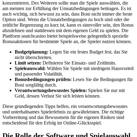
konzentrieren. Des Weiteren sollte man die Spiele auswählen, die
am meisten zur Erfüllung der Umsatzbedingungen beitragen. Es ist
auch wichtig, sich bewusst zu sein, dass Boni nicht immer die beste
Option sind. Wenn die Umsatzbedingungen zu hoch sind oder die
zeitliche Begrenzung zu kurz ist, kann es sinnvoller sein, den Bonus
abzulehnen und stattdessen mit dem eigenen Geld zu spielen. Die
Plattform snatchcasino bietet beispielsweise gelegentlich spezielle
Bonusaktionen für bestimmte Spiele an, die Spieler nutzen können.
Budgetplanung:
Legen Sie ein festes Budget fest, das Sie
nicht überschreiten.
Limit setzen:
Definieren Sie Einsatz- und Zeitlimits.
Spieleauswahl:
Wählen Sie Spiele mit niedrigem Hausvorteil
und passender Volatilität.
Bonusbedingungen prüfen:
Lesen Sie die Bedingungen für
Boni sorgfältig durch.
Verantwortungsbewusstes Spielen:
Spielen Sie nur mit
Geld, dessen Verlust Sie sich leisten können.
Diese grundlegenden Tipps helfen, ein verantwortungsbewusstes
und unterhaltsames Spielerlebnis zu gewährleisten. Die richtige
Vorbereitung und das Bewusstsein für die eigenen Risiken sind
entscheidend für den Erfolg im Online-Glücksspiel.
Die Rolle der Software und Spielauswahl