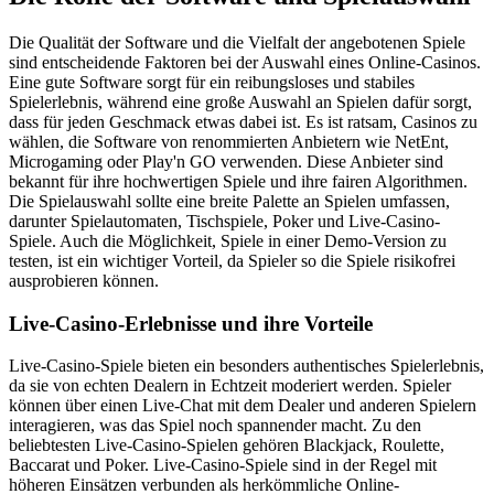
Die Qualität der Software und die Vielfalt der angebotenen Spiele
sind entscheidende Faktoren bei der Auswahl eines Online-Casinos.
Eine gute Software sorgt für ein reibungsloses und stabiles
Spielerlebnis, während eine große Auswahl an Spielen dafür sorgt,
dass für jeden Geschmack etwas dabei ist. Es ist ratsam, Casinos zu
wählen, die Software von renommierten Anbietern wie NetEnt,
Microgaming oder Play'n GO verwenden. Diese Anbieter sind
bekannt für ihre hochwertigen Spiele und ihre fairen Algorithmen.
Die Spielauswahl sollte eine breite Palette an Spielen umfassen,
darunter Spielautomaten, Tischspiele, Poker und Live-Casino-
Spiele. Auch die Möglichkeit, Spiele in einer Demo-Version zu
testen, ist ein wichtiger Vorteil, da Spieler so die Spiele risikofrei
ausprobieren können.
Live-Casino-Erlebnisse und ihre Vorteile
Live-Casino-Spiele bieten ein besonders authentisches Spielerlebnis,
da sie von echten Dealern in Echtzeit moderiert werden. Spieler
können über einen Live-Chat mit dem Dealer und anderen Spielern
interagieren, was das Spiel noch spannender macht. Zu den
beliebtesten Live-Casino-Spielen gehören Blackjack, Roulette,
Baccarat und Poker. Live-Casino-Spiele sind in der Regel mit
höheren Einsätzen verbunden als herkömmliche Online-