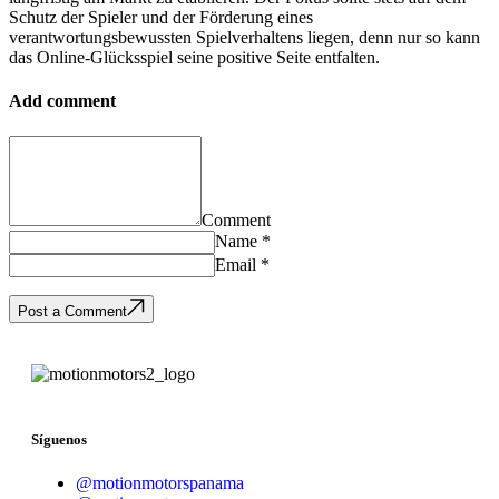
Schutz der Spieler und der Förderung eines
verantwortungsbewussten Spielverhaltens liegen, denn nur so kann
das Online-Glücksspiel seine positive Seite entfalten.
Add comment
Comment
Name *
Email *
Post a Comment
Síguenos
@motionmotorspanama