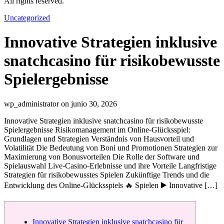
All rights reserved.
Uncategorized
Innovative Strategien inklusive
snatchcasino für risikobewusste
Spielergebnisse
wp_administrator on junio 30, 2026
Innovative Strategien inklusive snatchcasino für risikobewusste
Spielergebnisse Risikomanagement im Online-Glücksspiel:
Grundlagen und Strategien Verständnis von Hausvorteil und
Volatilität Die Bedeutung von Boni und Promotionen Strategien zur
Maximierung von Bonusvorteilen Die Rolle der Software und
Spielauswahl Live-Casino-Erlebnisse und ihre Vorteile Langfristige
Strategien für risikobewusstes Spielen Zukünftige Trends und die
Entwicklung des Online-Glücksspiels 🔥 Spielen ▶️ Innovative […]
Innovative Strategien inklusive snatchcasino für