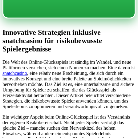
Innovative Strategien inklusive
snatchcasino für risikobewusste
Spielergebnisse
Die Welt des Online-Glücksspiels ist ständig im Wandel, und neue
Plattformen versuchen, sich einen Namen zu machen. Eine davon ist
snatchcasino
, eine relativ neue Erscheinung, die sich durch ein
innovatives Konzept und eine breite Palette an Spielmöglichkeiten
hervorheben möchte. Das Ziel ist es, eine unterhaltsame und sichere
Umgebung für Spieler zu schaffen, die das Glücksspiel als
Freizeitaktivität betrachten. Dieser Artikel beleuchtet verschiedene
Strategien, die risikobewusste Spieler anwenden können, um das
Spielerlebnis zu optimieren und verantwortungsvoll zu genießen.
Ein wichtiger Aspekt beim Online-Glücksspiel ist das Verständnis
der eigenen Risikobereitschaft. Nicht jeder Spieler verfolgt das
gleiche Ziel – manche suchen den Nervenkitzel des hohen
Einsatzes, während andere ein entspanntes Spielerlebnis