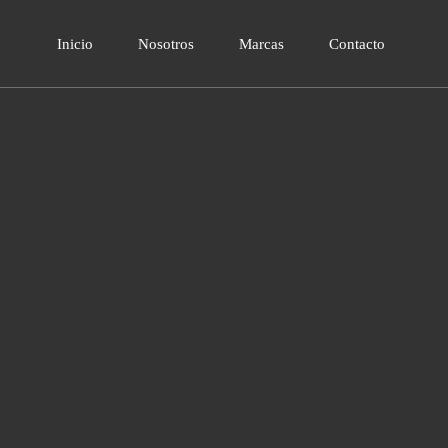
Inicio
Nosotros
Marcas
Contacto