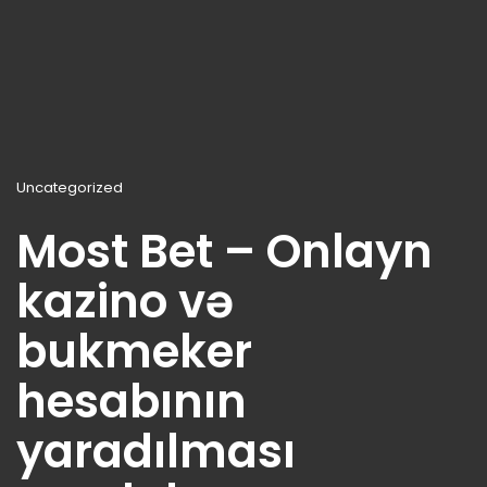
Uncategorized
Most Bet – Onlayn
kazino və
bukmeker
hesabının
yaradılması