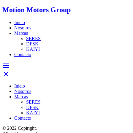
Motion Motors Group
Inicio
Nosotros
Marcas
SERES
DFSK
KAIYI
Contacto
Inicio
Nosotros
Marcas
SERES
DFSK
KAIYI
Contacto
© 2022 Copiright.