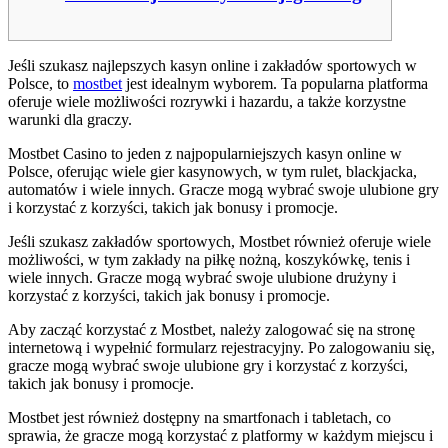
Jeśli szukasz najlepszych kasyn online i zakładów sportowych w
Polsce, to
mostbet
jest idealnym wyborem. Ta popularna platforma
oferuje wiele możliwości rozrywki i hazardu, a także korzystne
warunki dla graczy.
Mostbet Casino to jeden z najpopularniejszych kasyn online w
Polsce, oferując wiele gier kasynowych, w tym rulet, blackjacka,
automatów i wiele innych. Gracze mogą wybrać swoje ulubione gry
i korzystać z korzyści, takich jak bonusy i promocje.
Jeśli szukasz zakładów sportowych, Mostbet również oferuje wiele
możliwości, w tym zakłady na piłkę nożną, koszykówkę, tenis i
wiele innych. Gracze mogą wybrać swoje ulubione drużyny i
korzystać z korzyści, takich jak bonusy i promocje.
Aby zacząć korzystać z Mostbet, należy zalogować się na stronę
internetową i wypełnić formularz rejestracyjny. Po zalogowaniu się,
gracze mogą wybrać swoje ulubione gry i korzystać z korzyści,
takich jak bonusy i promocje.
Mostbet jest również dostępny na smartfonach i tabletach, co
sprawia, że gracze mogą korzystać z platformy w każdym miejscu i