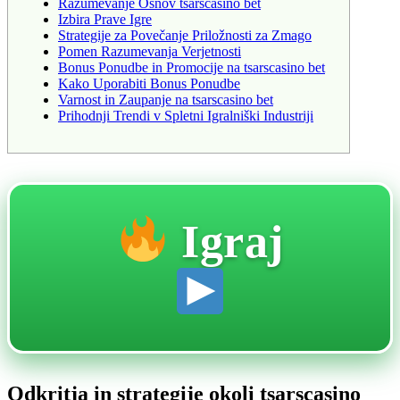
Razumevanje Osnov tsarscasino bet
Izbira Prave Igre
Strategije za Povečanje Priložnosti za Zmago
Pomen Razumevanja Verjetnosti
Bonus Ponudbe in Promocije na tsarscasino bet
Kako Uporabiti Bonus Ponudbe
Varnost in Zaupanje na tsarscasino bet
Prihodnji Trendi v Spletni Igralniški Industriji
Igraj
Odkritja in strategije okoli tsarscasino