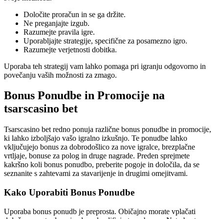
Določite proračun in se ga držite.
Ne preganjajte izgub.
Razumejte pravila igre.
Uporabljajte strategije, specifične za posamezno igro.
Razumejte verjetnosti dobitka.
Uporaba teh strategij vam lahko pomaga pri igranju odgovorno in
povečanju vaših možnosti za zmago.
Bonus Ponudbe in Promocije na
tsarscasino bet
Tsarscasino bet redno ponuja različne bonus ponudbe in promocije,
ki lahko izboljšajo vašo igralno izkušnjo. Te ponudbe lahko
vključujejo bonus za dobrodošlico za nove igralce, brezplačne
vrtljaje, bonuse za polog in druge nagrade. Preden sprejmete
kakršno koli bonus ponudbo, preberite pogoje in določila, da se
seznanite s zahtevami za stavarijenje in drugimi omejitvami.
Kako Uporabiti Bonus Ponudbe
Uporaba bonus ponudb je preprosta. Običajno morate vplačati