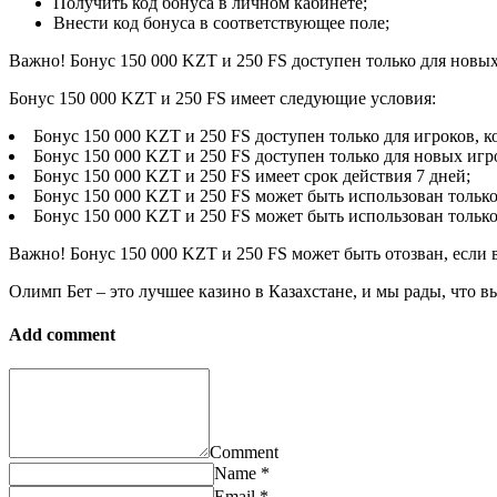
Получить код бонуса в личном кабинете;
Внести код бонуса в соответствующее поле;
Важно! Бонус 150 000 KZT и 250 FS доступен только для новы
Бонус 150 000 KZT и 250 FS имеет следующие условия:
Бонус 150 000 KZT и 250 FS доступен только для игроков, к
Бонус 150 000 KZT и 250 FS доступен только для новых игр
Бонус 150 000 KZT и 250 FS имеет срок действия 7 дней;
Бонус 150 000 KZT и 250 FS может быть использован только
Бонус 150 000 KZT и 250 FS может быть использован только
Важно! Бонус 150 000 KZT и 250 FS может быть отозван, если 
Олимп Бет – это лучшее казино в Казахстане, и мы рады, что в
Add comment
Comment
Name *
Email *