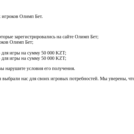
х игроков Олимп Бет.
оторые зарегистрировались на сайте Олимп Бет;
оков Олимп Бет;
 для игры на сумму 50 000 KZT;
 для игры на сумму 50 000 KZT;
вы нарушите условия его получения.
ы выбрали нас для своих игровых потребностей. Мы уверены, что