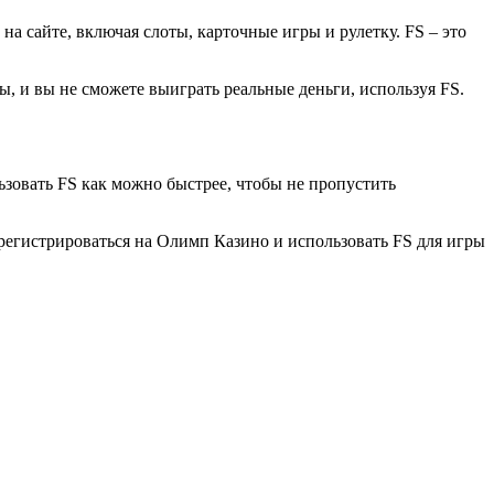
а сайте, включая слоты, карточные игры и рулетку. FS – это
, и вы не сможете выиграть реальные деньги, используя FS.
ьзовать FS как можно быстрее, чтобы не пропустить
арегистрироваться на Олимп Казино и использовать FS для игры