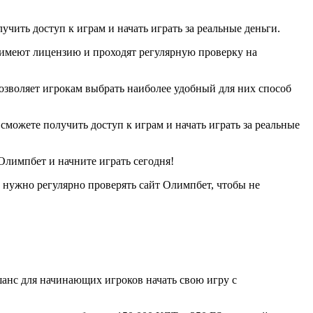
чить доступ к играм и начать играть за реальные деньги.
т имеют лицензию и проходят регулярную проверку на
 позволяет игрокам выбрать наиболее удобный для них способ
сможете получить доступ к играм и начать играть за реальные
Олимпбет и начните играть сегодня!
нужно регулярно проверять сайт Олимпбет, чтобы не
анс для начинающих игроков начать свою игру с