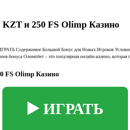
0 KZT и 250 FS Olimp Казино
 ИГРАТЬ Содержимое Большой Бонус для Новых Игроков Условия 
ения бонуса Олимпбет – это популярная онлайн-казино, которая
50 FS Olimp Казино
▶️ ИГРАТЬ