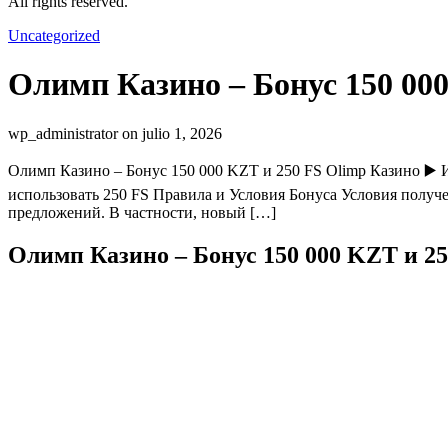
All rights reserved.
Uncategorized
Олимп Казино – Бонус 150 00
wp_administrator on julio 1, 2026
Олимп Казино – Бонус 150 000 KZT и 250 FS Olimp Казино ▶️
использовать 250 FS Правила и Условия Бонуса Условия получ
предложений. В частности, новый […]
Олимп Казино – Бонус 150 000 KZT и 2