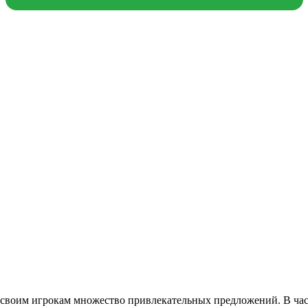
т своим игрокам множество привлекательных предложений. В час