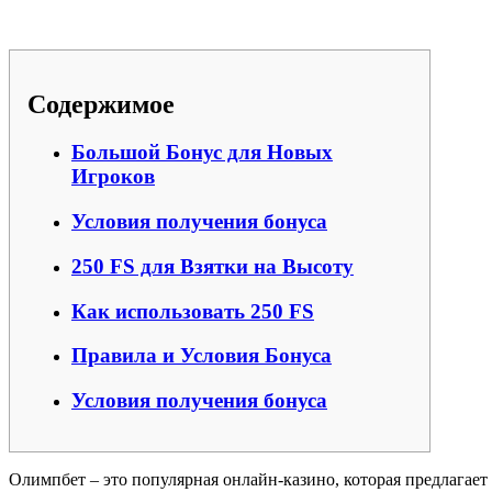
Содержимое
Большой Бонус для Новых
Игроков
Условия получения бонуса
250 FS для Взятки на Высоту
Как использовать 250 FS
Правила и Условия Бонуса
Условия получения бонуса
Олимпбет – это популярная онлайн-казино, которая предлагае