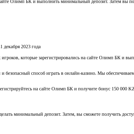
 сайте Олимп БК и выполнить минимальный депозит. Затем вы по
31 декабря 2023 года
х игроков, которые зарегистрировались на сайте Олимп БК и в
и безопасный способ играть в онлайн-казино. Мы обеспечиваем
егистрируйтесь на сайте Олимп БК и получите бонус 150 000 KZ
делать минимальный депозит. Затем, вы сможете получить досту