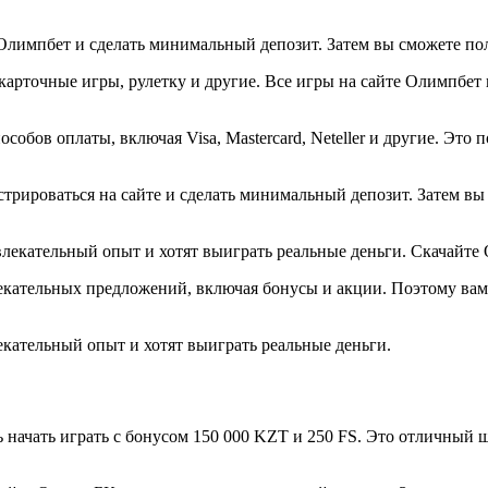
Олимпбет и сделать минимальный депозит. Затем вы сможете полу
 карточные игры, рулетку и другие. Все игры на сайте Олимпбе
обов оплаты, включая Visa, Mastercard, Neteller и другие. Это
стрироваться на сайте и сделать минимальный депозит. Затем вы 
влекательный опыт и хотят выиграть реальные деньги. Скачайте 
кательных предложений, включая бонусы и акции. Поэтому вам 
екательный опыт и хотят выиграть реальные деньги.
ачать играть с бонусом 150 000 KZT и 250 FS. Это отличный ш