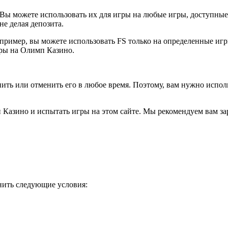
Вы можете использовать их для игры на любые игры, доступные н
не делая депозита.
ример, вы можете использовать FS только на определенные игры
гры на Олимп Казино.
ить или отменить его в любое время. Поэтому, вам нужно испол
п Казино и испытать игры на этом сайте. Мы рекомендуем вам з
нить следующие условия: