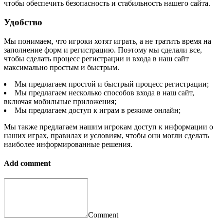
чтобы обеспечить безопасность и стабильность нашего сайта.
Удобство
Мы понимаем, что игроки хотят играть, а не тратить время на
заполнение форм и регистрацию. Поэтому мы сделали все,
чтобы сделать процесс регистрации и входа в наш сайт
максимально простым и быстрым.
Мы предлагаем простой и быстрый процесс регистрации;
Мы предлагаем несколько способов входа в наш сайт,
включая мобильные приложения;
Мы предлагаем доступ к играм в режиме онлайн;
Мы также предлагаем нашим игрокам доступ к информации о
наших играх, правилах и условиям, чтобы они могли сделать
наиболее информированные решения.
Add comment
Comment