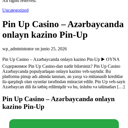
All rights reserved.
Uncategorized
Pin Up Casino – Azərbaycanda
onlayn kazino Pin-Up
wp_administrator on junio 25, 2026
Pin Up Casino – Azərbaycanda onlayn kazino Pin-Up ▶️ OYNA
Содержимое Pin Up Casino-dan nədir bilərsiniz? Pin Up Casino
Azərbaycanda populyarlaşan onlayn kazino veb-saytıdır. Bu
platforma pinup adı altında tanınan, ən yaxşı və mütənasib kreditlər
ilə qarşılıqlı olan oyunlar tərəfindən müraciət edilir. Pin Up veb-saytı
Azərbaycan dili ilə tətbiq edilmişdir və bu, üslubu və təlimatları […]
Pin Up Casino – Azərbaycanda onlayn
kazino Pin-Up