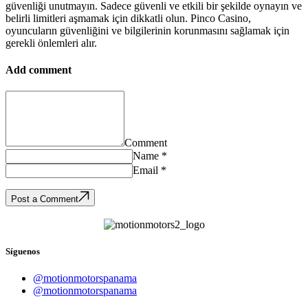
güvenliği unutmayın. Sadece güvenli ve etkili bir şekilde oynayın ve
belirli limitleri aşmamak için dikkatli olun. Pinco Casino,
oyuncuların güvenliğini ve bilgilerinin korunmasını sağlamak için
gerekli önlemleri alır.
Add comment
Comment
Name *
Email *
Post a Comment
Síguenos
@motionmotorspanama
@motionmotorspanama