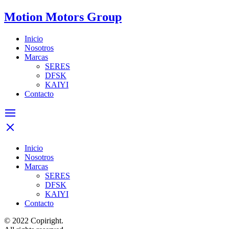
Motion Motors Group
Inicio
Nosotros
Marcas
SERES
DFSK
KAIYI
Contacto
Inicio
Nosotros
Marcas
SERES
DFSK
KAIYI
Contacto
© 2022 Copiright.