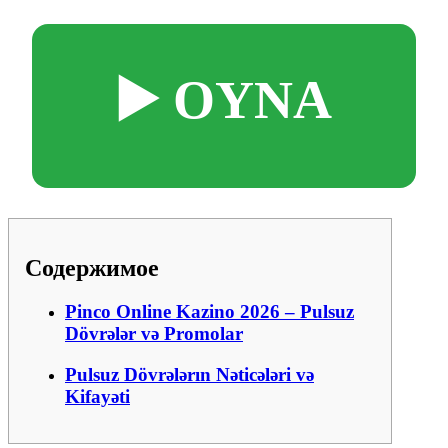
▶️ OYNA
Содержимое
Pinco Online Kazino 2026 – Pulsuz
Dövrələr və Promolar
Pulsuz Dövrələrın Nəticələri və
Kifayəti