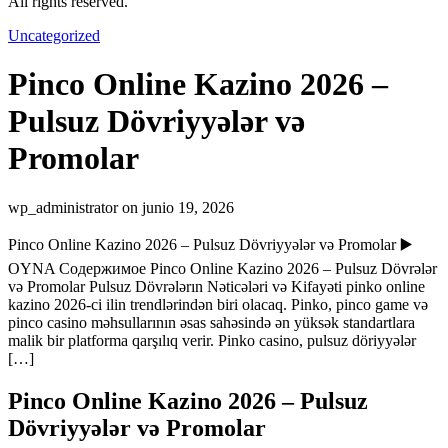
All rights reserved.
Uncategorized
Pinco Online Kazino 2026 –
Pulsuz Dövriyyələr və
Promolar
wp_administrator on junio 19, 2026
Pinco Online Kazino 2026 – Pulsuz Dövriyyələr və Promolar ▶️
OYNA Содержимое Pinco Online Kazino 2026 – Pulsuz Dövrələr
və Promolar Pulsuz Dövrələrın Nəticələri və Kifayəti pinko online
kazino 2026-ci ilin trendlərindən biri olacaq. Pinko, pinco game və
pinco casino məhsullarının əsas sahəsində ən yüksək standartlara
malik bir platforma qarşılıq verir. Pinko casino, pulsuz döriyyələr
[…]
Pinco Online Kazino 2026 – Pulsuz
Dövriyyələr və Promolar