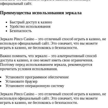
официальный сайт.
Преимущества использования зеркала
Быстрый доступ к казино
Удобство использования
Безопасность
Зеркало Pinco Casino – это отличный способ играть в казино, не
используя официальный сайт. Это означает, что вы можете
играть в казино, не беспокоясь о безопасности.
Важно помнить, что зеркало – это альтернативный способ
доступа к казино, и оно может иметь свои ограничения.
Поэтому перед использованием зеркала, рекомендуется
прочитать условия использования.
Установите программное обеспечение
Установите браузер
Установите операционную систему
Зеркало Pinco Casino – это отличный способ играть в казино, не
используя официальный сайт. Это означает, что вы можете
играть в казино, не беспокоясь о безопасности.