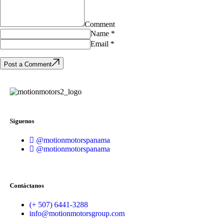
Comment
Name *
Email *
Post a Comment
Síguenos
@motionmotorspanama
@motionmotorspanama
Contáctanos
(+ 507) 6441-3288
info@motionmotorsgroup.com