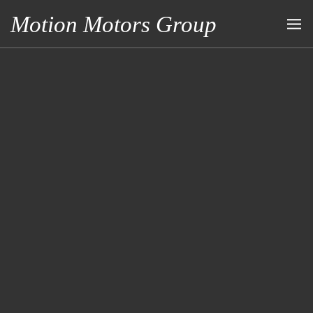
Motion Motors Group