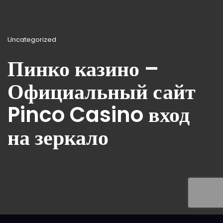
Uncategorized
Пинко казино –
Официальный сайт
Pinco Casino вход
на зеркало