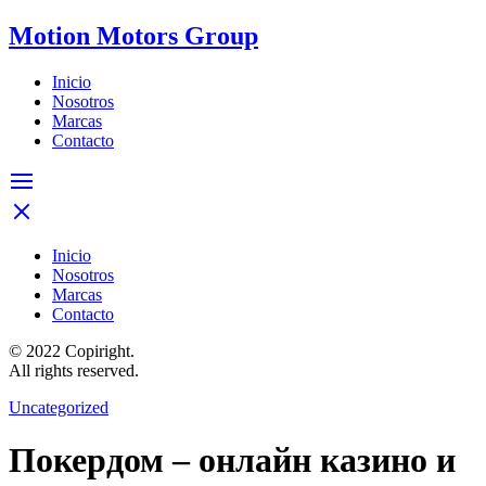
Motion Motors Group
Inicio
Nosotros
Marcas
Contacto
Inicio
Nosotros
Marcas
Contacto
© 2022 Copiright.
All rights reserved.
Uncategorized
Покердом – онлайн казино и