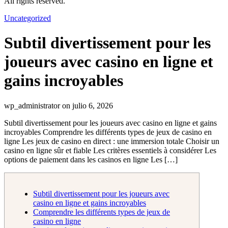
All rights reserved.
Uncategorized
Subtil divertissement pour les
joueurs avec casino en ligne et
gains incroyables
wp_administrator on julio 6, 2026
Subtil divertissement pour les joueurs avec casino en ligne et gains
incroyables Comprendre les différents types de jeux de casino en
ligne Les jeux de casino en direct : une immersion totale Choisir un
casino en ligne sûr et fiable Les critères essentiels à considérer Les
options de paiement dans les casinos en ligne Les […]
Subtil divertissement pour les joueurs avec
casino en ligne et gains incroyables
Comprendre les différents types de jeux de
casino en ligne