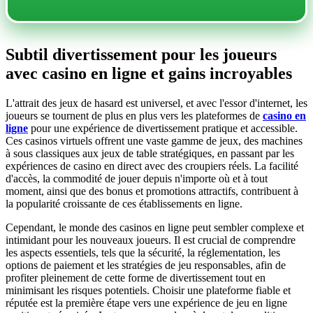
Subtil divertissement pour les joueurs
avec casino en ligne et gains incroyables
L'attrait des jeux de hasard est universel, et avec l'essor d'internet, les
joueurs se tournent de plus en plus vers les plateformes de
casino en
ligne
pour une expérience de divertissement pratique et accessible.
Ces casinos virtuels offrent une vaste gamme de jeux, des machines
à sous classiques aux jeux de table stratégiques, en passant par les
expériences de casino en direct avec des croupiers réels. La facilité
d'accès, la commodité de jouer depuis n'importe où et à tout
moment, ainsi que des bonus et promotions attractifs, contribuent à
la popularité croissante de ces établissements en ligne.
Cependant, le monde des casinos en ligne peut sembler complexe et
intimidant pour les nouveaux joueurs. Il est crucial de comprendre
les aspects essentiels, tels que la sécurité, la réglementation, les
options de paiement et les stratégies de jeu responsables, afin de
profiter pleinement de cette forme de divertissement tout en
minimisant les risques potentiels. Choisir une plateforme fiable et
réputée est la première étape vers une expérience de jeu en ligne