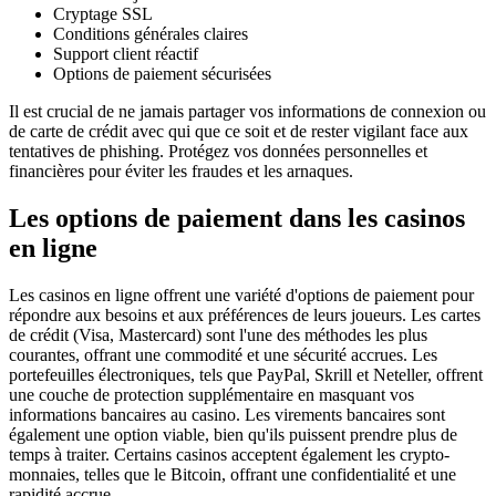
Cryptage SSL
Conditions générales claires
Support client réactif
Options de paiement sécurisées
Il est crucial de ne jamais partager vos informations de connexion ou
de carte de crédit avec qui que ce soit et de rester vigilant face aux
tentatives de phishing. Protégez vos données personnelles et
financières pour éviter les fraudes et les arnaques.
Les options de paiement dans les casinos
en ligne
Les casinos en ligne offrent une variété d'options de paiement pour
répondre aux besoins et aux préférences de leurs joueurs. Les cartes
de crédit (Visa, Mastercard) sont l'une des méthodes les plus
courantes, offrant une commodité et une sécurité accrues. Les
portefeuilles électroniques, tels que PayPal, Skrill et Neteller, offrent
une couche de protection supplémentaire en masquant vos
informations bancaires au casino. Les virements bancaires sont
également une option viable, bien qu'ils puissent prendre plus de
temps à traiter. Certains casinos acceptent également les crypto-
monnaies, telles que le Bitcoin, offrant une confidentialité et une
rapidité accrue.