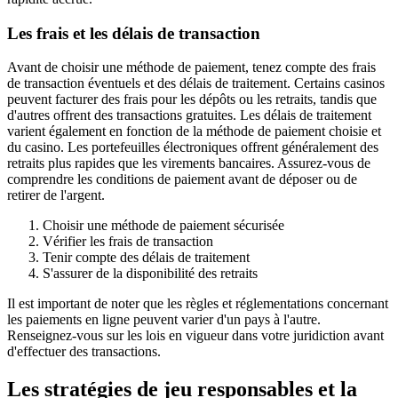
Les frais et les délais de transaction
Avant de choisir une méthode de paiement, tenez compte des frais
de transaction éventuels et des délais de traitement. Certains casinos
peuvent facturer des frais pour les dépôts ou les retraits, tandis que
d'autres offrent des transactions gratuites. Les délais de traitement
varient également en fonction de la méthode de paiement choisie et
du casino. Les portefeuilles électroniques offrent généralement des
retraits plus rapides que les virements bancaires. Assurez-vous de
comprendre les conditions de paiement avant de déposer ou de
retirer de l'argent.
Choisir une méthode de paiement sécurisée
Vérifier les frais de transaction
Tenir compte des délais de traitement
S'assurer de la disponibilité des retraits
Il est important de noter que les règles et réglementations concernant
les paiements en ligne peuvent varier d'un pays à l'autre.
Renseignez-vous sur les lois en vigueur dans votre juridiction avant
d'effectuer des transactions.
Les stratégies de jeu responsables et la