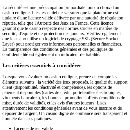
La sécurité est une préoccupation primordiale lors du choix d'un
casino en ligne. Il est essentiel de s'assurer que la plateforme est
titulaire d'une licence valide délivrée par une autorité de régulation
réputée, telle que l'Autorité des Jeux en France. Cette licence
garantit que le casino respecte des normes strictes en matière de
sécurité, d'équité et de protection des joueurs. Vérifiez également
que le casino utilise un logiciel de cryptage SSL (Secure Socket
Layer) pour protéger vos informations personnelles et financières.
La transparence des conditions générales et des politiques de
confidentialité est également un indicateur de fiabilité.
Les critères essentiels à considérer
Lorsque vous évaluez un casino en ligne, prenez en compte les
éléments suivants : la variété des jeux proposés, la qualité du support
client (disponibilité, réactivité et compétence), les options de
paiement disponibles (cartes de crédit, portefeuilles électroniques,
virements bancaires), les bonus et promotions offerts (conditions de
mise, durée de validité), et les avis d'autres joueurs. Lisez
attentivement les conditions générales avant de vous inscrire et de
déposer de l'argent. Un casino digne de confiance sera transparent et
honnête dans ses pratiques.
Licence de jeu valide