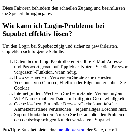
Diese Faktoren behindern den schnellen Zugang und beeinflussen
die Spielerfahrung negativ.
Wie kann ich Login-Probleme bei
Supabet effektiv lösen?
Um den Login bei Supabet zügig und sicher zu gewährleisten,
empfehlen sich folgende Schritte:
Datenüberprüfung: Kontrollieren Sie Ihre E-Mail-Adresse
und Passwort genau auf Tippfehler. Nutzen Sie die „Passwort
vergessen“-Funktion, wenn nötig.
Browser erneuern: Verwenden Sie stets die neuesten
Versionen von Chrome, Firefox oder Edge und erlauben Sie
Cookies.
Internet prüfen: Wechseln Sie bei instabiler Verbindung auf
WLAN oder mobilen Datentarif mit guter Geschwindigkeit.
Cache löschen: Ein voller Browser-Cache kann falsche
Anmeldezustände verursachen – regelmäßiges Löschen hilft.
Support kontaktieren: Nutzen Sie bei anhaltenden Problemen
den deutschsprachigen Kundenservice von Supabet.
Pro-Tipp: Supabet bietet eine
mobile Version
der Seite, die oft