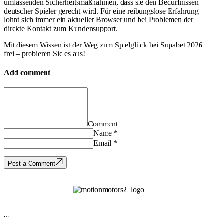
umfassenden Sicherheitsmaßnahmen, dass sie den Bedürfnissen
deutscher Spieler gerecht wird. Für eine reibungslose Erfahrung
lohnt sich immer ein aktueller Browser und bei Problemen der
direkte Kontakt zum Kundensupport.
Mit diesem Wissen ist der Weg zum Spielglück bei Supabet 2026
frei – probieren Sie es aus!
Add comment
Comment
Name *
Email *
Post a Comment