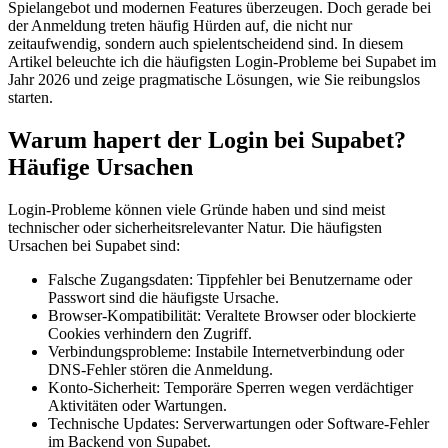
Spielangebot und modernen Features überzeugen. Doch gerade bei
der Anmeldung treten häufig Hürden auf, die nicht nur
zeitaufwendig, sondern auch spielentscheidend sind. In diesem
Artikel beleuchte ich die häufigsten Login-Probleme bei Supabet im
Jahr 2026 und zeige pragmatische Lösungen, wie Sie reibungslos
starten.
Warum hapert der Login bei Supabet?
Häufige Ursachen
Login-Probleme können viele Gründe haben und sind meist
technischer oder sicherheitsrelevanter Natur. Die häufigsten
Ursachen bei Supabet sind:
Falsche Zugangsdaten: Tippfehler bei Benutzername oder
Passwort sind die häufigste Ursache.
Browser-Kompatibilität: Veraltete Browser oder blockierte
Cookies verhindern den Zugriff.
Verbindungsprobleme: Instabile Internetverbindung oder
DNS-Fehler stören die Anmeldung.
Konto-Sicherheit: Temporäre Sperren wegen verdächtiger
Aktivitäten oder Wartungen.
Technische Updates: Serverwartungen oder Software-Fehler
im Backend von Supabet.