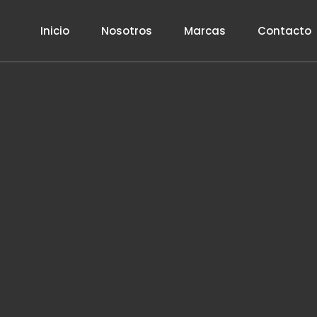
Inicio
Nosotros
Marcas
Contacto