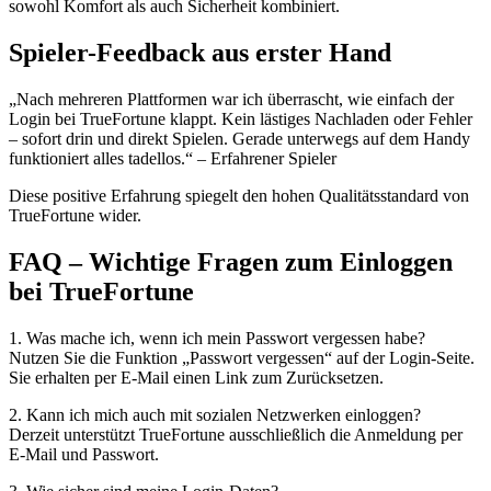
sowohl Komfort als auch Sicherheit kombiniert.
Spieler-Feedback aus erster Hand
„Nach mehreren Plattformen war ich überrascht, wie einfach der
Login bei TrueFortune klappt. Kein lästiges Nachladen oder Fehler
– sofort drin und direkt Spielen. Gerade unterwegs auf dem Handy
funktioniert alles tadellos.“ – Erfahrener Spieler
Diese positive Erfahrung spiegelt den hohen Qualitätsstandard von
TrueFortune wider.
FAQ – Wichtige Fragen zum Einloggen
bei TrueFortune
1. Was mache ich, wenn ich mein Passwort vergessen habe?
Nutzen Sie die Funktion „Passwort vergessen“ auf der Login-Seite.
Sie erhalten per E-Mail einen Link zum Zurücksetzen.
2. Kann ich mich auch mit sozialen Netzwerken einloggen?
Derzeit unterstützt TrueFortune ausschließlich die Anmeldung per
E-Mail und Passwort.