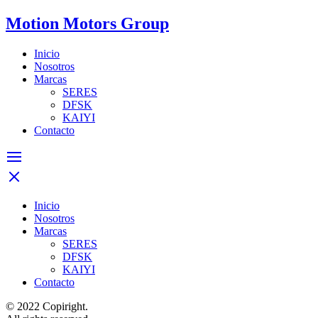
Motion Motors Group
Inicio
Nosotros
Marcas
SERES
DFSK
KAIYI
Contacto
Inicio
Nosotros
Marcas
SERES
DFSK
KAIYI
Contacto
© 2022 Copiright.